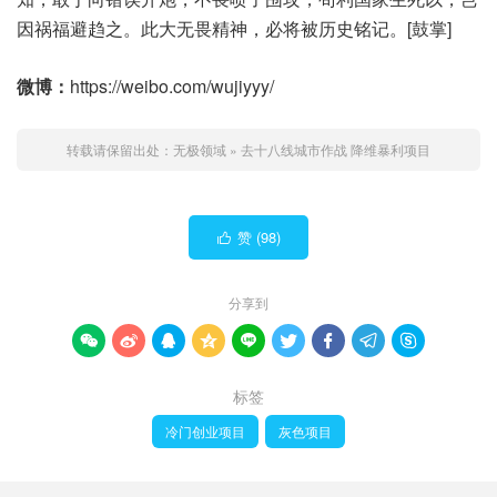
因祸福避趋之。此大无畏精神，必将被历史铭记。[鼓掌]
微博：
https://weibo.com/wujiyyy/
转载请保留出处：
无极领域
»
去十八线城市作战 降维暴利项目
赞 (
98
)

分享到









标签
冷门创业项目
灰色项目