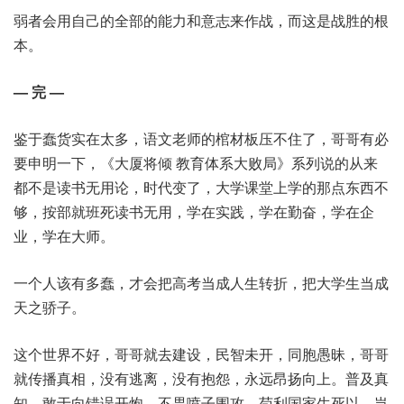
弱者会用自己的全部的能力和意志来作战，而这是战胜的根
本。
— 完 —
鉴于蠢货实在太多，语文老师的棺材板压不住了，哥哥有必
要申明一下，《大厦将倾 教育体系大败局》系列说的从来
都不是读书无用论，时代变了，大学课堂上学的那点东西不
够，按部就班死读书无用，学在实践，学在勤奋，学在企
业，学在大师。
一个人该有多蠢，才会把高考当成人生转折，把大学生当成
天之骄子。
这个世界不好，哥哥就去建设，民智未开，同胞愚昧，哥哥
就传播真相，没有逃离，没有抱怨，永远昂扬向上。普及真
知，敢于向错误开炮，不畏喷子围攻，苟利国家生死以，岂