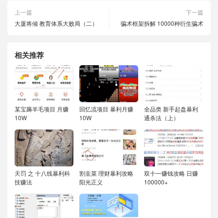
上一篇
下一篇
大厦将倾 教育体系大败局（二）
骗术框架拆解 10000种衍生骗术
相关推荐
某宝薅羊毛项目 月赚
回忆流项目 暴利月赚
全品类 新手起盘暴利
10W
10W
通杀法（上）
天罚 之 十八线暴利科
割韭菜 理财暴利攻略
双十一赚钱攻略 日赚
技赚法
阳光正义
100000+