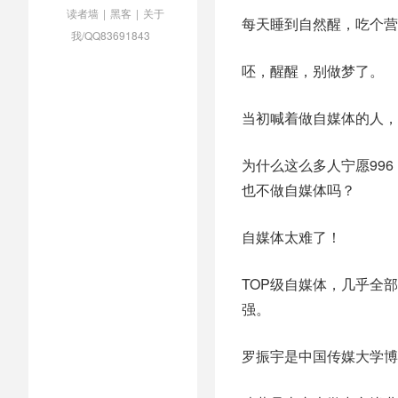
读者墙
|
黑客
|
关于
每天睡到自然醒，吃个营
我/QQ83691843
呸，醒醒，别做梦了。
当初喊着做自媒体的人，
为什么这么多人宁愿99
也不做自媒体吗？
自媒体太难了！
TOP级自媒体，几乎全
强。
罗振宇是中国传媒大学博