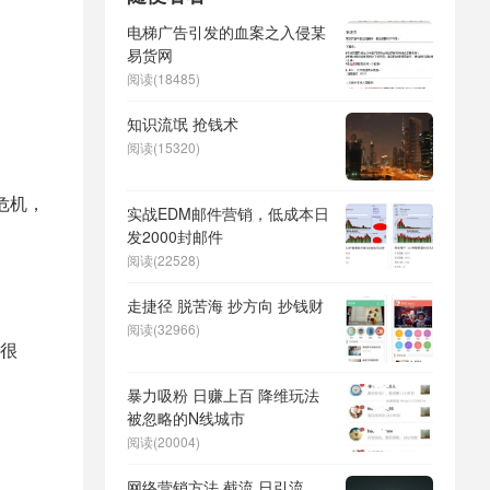
电梯广告引发的血案之入侵某
易货网
阅读(18485)
知识流氓 抢钱术
阅读(15320)
危机，
实战EDM邮件营销，低成本日
发2000封邮件
阅读(22528)
走捷径 脱苦海 抄方向 抄钱财
阅读(32966)
就很
暴力吸粉 日赚上百 降维玩法
被忽略的N线城市
阅读(20004)
网络营销方法 截流 日引流