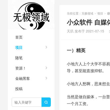
当前位置：
无极领域
项目
赚
>
>
小众软件 自媒
天玑 发布于 2021-07-15
首页
项目
一）精英
随笔
小地方人上个大学不容易
资源！
导，甚至能直接抑郁。
金融黑客
小地方人愁啊，思来想去
投稿
当然是做自媒体，一台普

一个月工资。