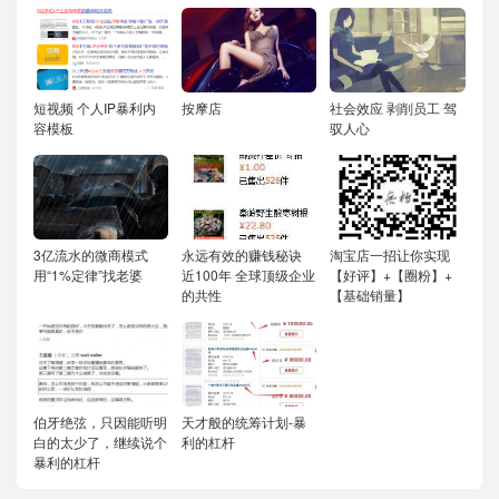
短视频 个人IP暴利内
按摩店
社会效应 剥削员工 驾
容模板
驭人心
3亿流水的微商模式
永远有效的赚钱秘诀
淘宝店一招让你实现
用“1%定律”找老婆
近100年 全球顶级企业
【好评】+【圈粉】+
的共性
【基础销量】
伯牙绝弦，只因能听明
天才般的统筹计划-暴
白的太少了，继续说个
利的杠杆
暴利的杠杆