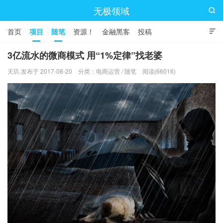
无极领域

首页
项目
随笔
资源！
金融黑客
投稿

3亿流水的微商模式 用“1%定律”找老婆
天玑 发布于 2017-08-20
分类：
电商运营
/
随笔
阅读(66016)