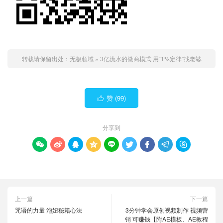
转载请保留出处：
无极领域
»
3亿流水的微商模式 用“1%定律”找老婆
赞 (
99
)

分享到









上一篇
下一篇
咒语的力量 泡妞秘籍心法
3分钟学会原创视频制作 视频营
销 可赚钱【附AE模板、AE教程