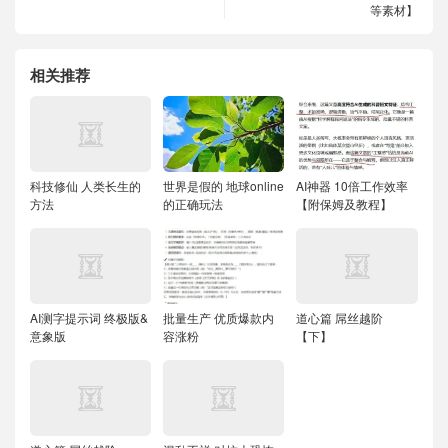
等素材】
相关推荐
科技修仙 人类长生的
世界是假的 地球online
AI神器 10倍工作效率
方法
的正确玩法
【附保姆及教程】
AI测字提示词 终极版&
批量生产 优质爆款内
道心篇 屌丝越阶
意象版
容涨粉
【下】