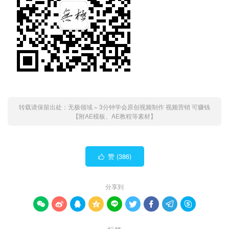
转载请保留出处：
无极领域
»
3分钟学会原创视频制作 视频营销 可赚钱
【附AE模板、AE教程等素材】
赞 (
386
)

分享到








