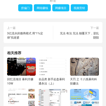
标签
捞偏门
网络赚钱
网赚项目
视频营销
上一篇
下一篇
3亿流水的微商模式 用“1%定
无法 有法 无法 颠覆天下，逆乱
律”找老婆
阴阳
相关推荐
回忆流项目 暴利月赚
全品类 新手起盘暴利
天罚 之 十八线暴利科
10W
通杀法（上）
技赚法