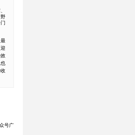
茸、
、野
冷门
人最
欢迎
功效
说也
的收
众号广