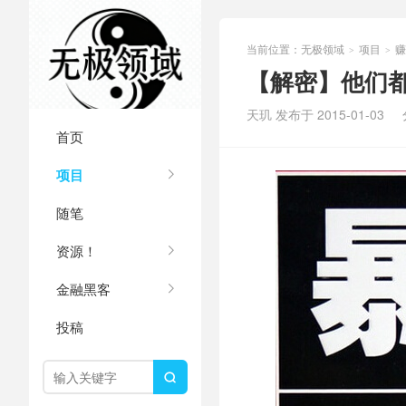
当前位置：
无极领域
项目
赚
>
>
【解密】他们都
天玑 发布于 2015-01-03
首页
项目
随笔
资源！
金融黑客
投稿
