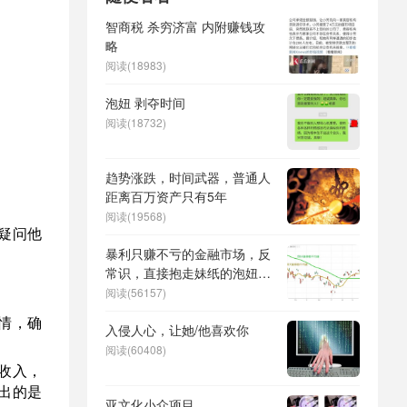
智商税 杀穷济富 内附赚钱攻
略
阅读(18983)
泡妞 剥夺时间
阅读(18732)
趋势涨跌，时间武器，普通人
距离百万资产只有5年
阅读(19568)
疑问他
暴利只赚不亏的金融市场，反
常识，直接抱走妹纸的泡妞方
法
阅读(56157)
情，确
入侵人心，让她/他喜欢你
阅读(60408)
收入，
出的是
亚文化小众项目