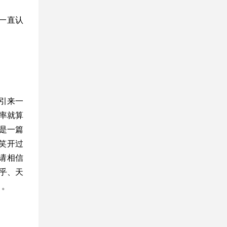
一直认
引来一
率就算
这是一篇
笑开过
请相信
乎、天
》
。