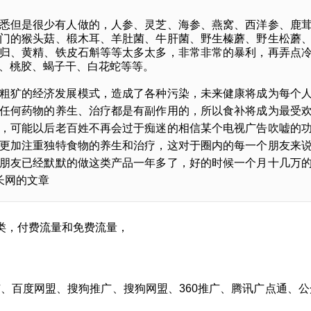
悉但是很少有人做的，人参、灵芝、海参、燕窝、西洋参、鹿
门的猴头菇、椴木耳、羊肚菌、牛肝菌、野生榛蘑、野生松蘑
归、黄精、铁皮石斛等等太多太多，非常非常的暴利，再弄点
、桃胶、蝎子干、白花蛇等等。
粗犷的经济发展模式，造成了各种污染，未来健康将成为每个
任何药物的养生、治疗都是有副作用的，所以食补将成为最受
，可能以后老百姓不再会过于痴迷的相信某个电视广告吹嘘的
更加注重独特食物的养生和治疗，这对于圈内的每一个朋友来
朋友已经默默的做这类产品一年多了，好的时候一个月十几万
长网的文章
类，付费流量和免费流量，
、百度网盟、搜狗推广、搜狗网盟、360推广、腾讯广点通、公