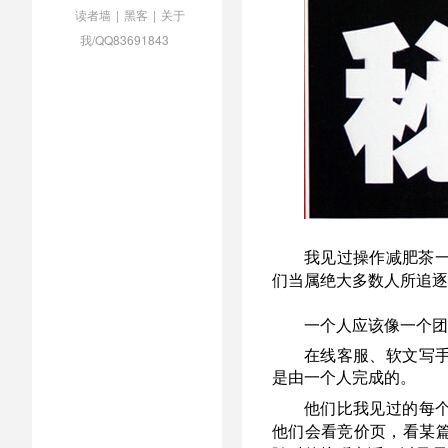
读者墙
|
黑客
|
关于
我/QQ83691843
我见过操作减肥茶一
们当属绝大多数人所追逐
一个人应该像一个团
在线客服、软文写
是由一个人完成的。
他们比我见过的每
他们会看竞价页，看某