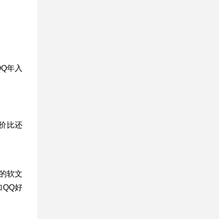
QQ年入
价比还
的软文
加QQ好