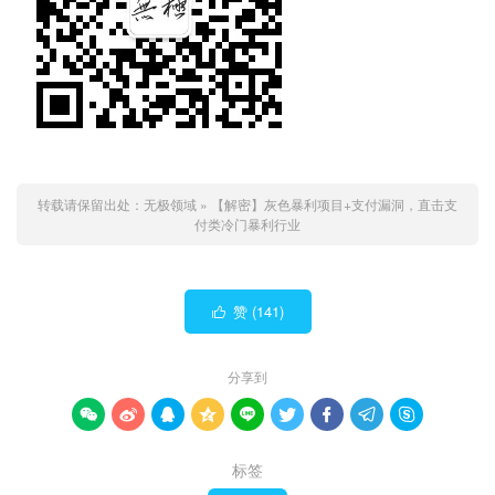
转载请保留出处：
无极领域
»
【解密】灰色暴利项目+支付漏洞，直击支
付类冷门暴利行业
赞 (
141
)

分享到









标签