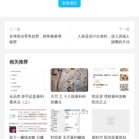
灰色项目
上一篇
下一篇
全球商业零售趋势，销售额暴增
人脉是设计出来的，进入高端人
秘密
脉圈的方法
相关推荐
全品类 新手起盘暴利
天罚 之 十八线暴利科
割韭菜 理财暴利攻略
通杀法（上）
技赚法
阳光正义
双十一赚钱攻略 日赚
时间差 无尽暴利赚钱
新时代 阳光批量抢劫