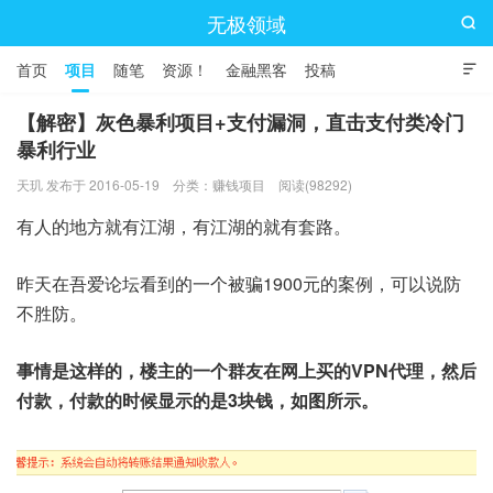
无极领域

首页
项目
随笔
资源！
金融黑客
投稿

【解密】灰色暴利项目+支付漏洞，直击支付类冷门
暴利行业
天玑 发布于 2016-05-19
分类：
赚钱项目
阅读(98292)
有人的地方就有江湖，有江湖的就有套路。
昨天在吾爱论坛看到的一个被骗1900元的案例，可以说防
不胜防。
事情是这样的，楼主的一个群友在网上买的VPN代理，然后
付款，付款的时候显示的是3块钱，如图所示。