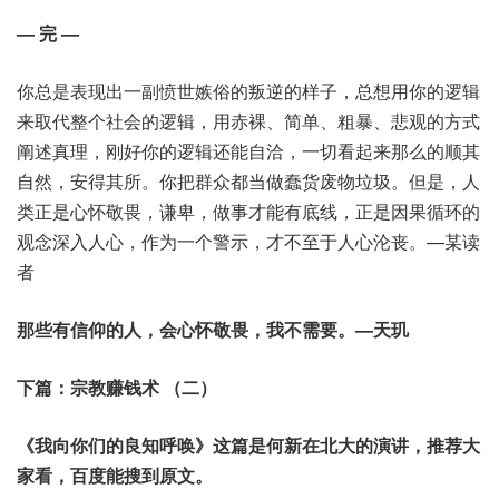
— 完 —
你总是表现出一副愤世嫉俗的叛逆的样子，总想用你的逻辑
来取代整个社会的逻辑，用赤裸、简单、粗暴、悲观的方式
阐述真理，刚好你的逻辑还能自洽，一切看起来那么的顺其
自然，安得其所。你把群众都当做蠢货废物垃圾。但是，人
类正是心怀敬畏，谦卑，做事才能有底线，正是因果循环的
观念深入人心，作为一个警示，才不至于人心沦丧。—某读
者
那些有信仰的人，会心怀敬畏，我不需要。—天玑
下篇：宗教赚钱术 （二）
《我向你们的良知呼唤》这
篇是
何新在北大的演讲，推荐大
家看，百度能搜到原文。