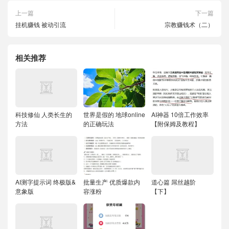
上一篇
下一篇
挂机赚钱 被动引流
宗教赚钱术（二）
相关推荐
科技修仙 人类长生的
世界是假的 地球online
AI神器 10倍工作效率
方法
的正确玩法
【附保姆及教程】
AI测字提示词 终极版&
批量生产 优质爆款内
道心篇 屌丝越阶
意象版
容涨粉
【下】