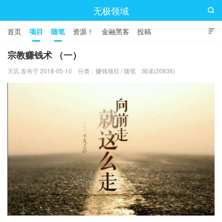
无极领域

首页
项目
随笔
资源！
金融黑客
投稿

宗教赚钱术 （一）
天玑 发布于 2018-05-10
分类：
赚钱项目
/
随笔
阅读(20836)