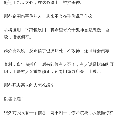
翱翔于九天之外，在这条路上，神挡杀神。
那些企图伤害你的人，从来不会在乎你说了什么。
祈祷没用，下跪也没用，将希望寄托于鬼神更是愚蠢，垃
圾，活该倒霉。
群众喜欢说，反正信了也没坏处，不敬神，还可能会倒霉…
某村，多年前拆庙，后来陆续有人死了，有人说是拆庙的原
因，于是村人又重新修庙，还专门举办庙会，上香…
那些死去亲人的人怎么想？
以德报怨！
很久前我只有一个信念，两不相干，你若坑我，我便砸你神