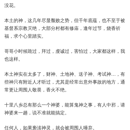
没花。
本土的神，这几年尽显颓败之势，但千年底蕴，也不至于被
基督系宗教灭绝，大部分村都有修庙，逢年过节，烧香祈
福，求个心里踏实。
哥哥小时候跪过，拜过，虔诚过，害怕过，大家都这样，我
也这样。
本土神实在太多了，财神、土地神、送子神、考试神…，有
些神只有附近人才听过，尤其是经常出意外事故的地方，通
常更让周围人敬畏，香火不绝。
十里八乡总有那么一个神婆，能算鬼神之事，有人中邪，请
神婆来一趟，说不准就能搞定。
任何人，如果亵渎神灵，就会被周围人唾弃。