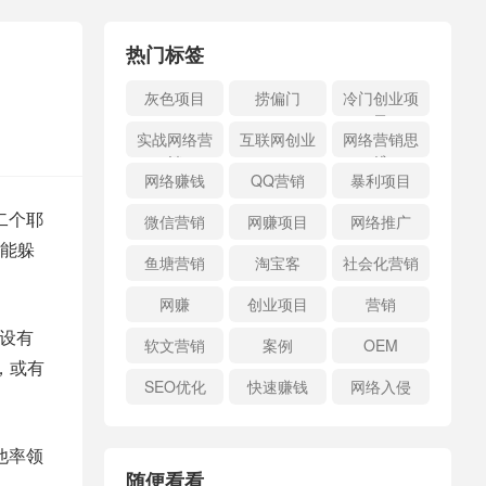
热门标签
灰色项目
捞偏门
冷门创业项
目
实战网络营
互联网创业
网络营销思
销
维
网络赚钱
QQ营销
暴利项目
二个耶
微信营销
网赚项目
网络推广
能躲
鱼塘营销
淘宝客
社会化营销
网赚
创业项目
营销
部设有
软文营销
案例
OEM
，或有
SEO优化
快速赚钱
网络入侵
他率领
随便看看