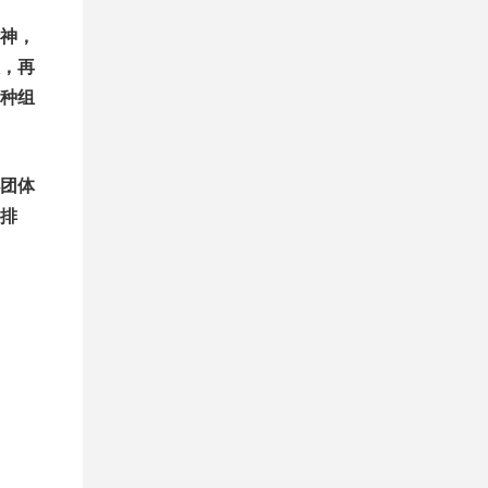
神，
，再
种组
小团体
排