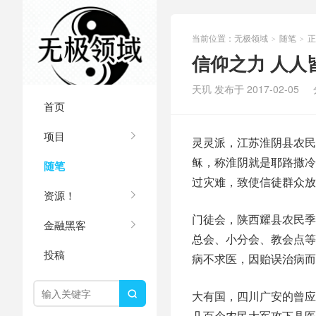
当前位置：
无极领域
随笔
正
>
>
信仰之力 人人
天玑 发布于 2017-02-05
首页
项目
灵灵派，江苏淮阴县农民
稣，称淮阴就是耶路撒冷
随笔
过灾难，致使信徒群众放
资源！
门徒会，陕西耀县农民季
金融黑客
总会、小分会、教会点等
投稿
病不求医，因贻误治病而
大有国，四川广安的曾应龙

几百个农民大军攻下县医