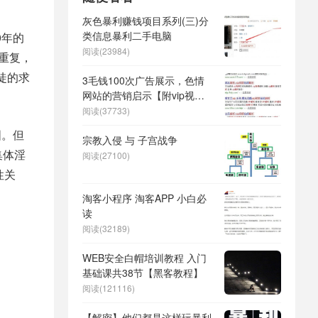
灰色暴利赚钱项目系列(三)分
类信息暴利二手电脑
0年的
阅读(23984)
重复，
徒的求
3毛钱100次广告展示，色情
网站的营销启示【附vip视频
解析源码】
阅读(37733)
国。但
宗教入侵 与 子宫战争
集体淫
阅读(27100)
性关
淘客小程序 淘客APP 小白必
读
阅读(32189)
WEB安全白帽培训教程 入门
基础课共38节【黑客教程】
阅读(121116)
【解密】他们都是这样玩暴利