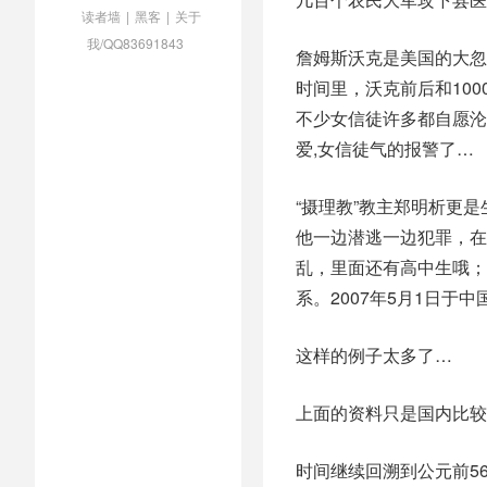
读者墙
|
黑客
|
关于
我/QQ83691843
詹姆斯沃克是美国的大忽
时间里，沃克前后和10
不少女信徒许多都自愿沦
爱,女信徒气的报警了…
“摄理教”教主郑明析更是
他一边潜逃一边犯罪，在
乱，里面还有高中生哦；
系。2007年5月1日
这样的例子太多了…
上面的资料只是国内比较
时间继续回溯到公元前56