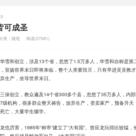
文
皆可成圣
分类：
随笔
阅读(27081)
华雪和创立，涉及13个省，忽悠了1.5万多人，华雪和自称是第
，宣扬世界末日即将来临，整个人类要毁灭，只有早进灵灵教才
弃生产，坐等世界末日。
三保创立，教众遍及14个省300多个县，忽悠了35万多人，内
7级机构，很多群众整天祷告，放弃生产，变卖家产，预备升天
死亡，大量学生辍学。
也厉害，1985年“称帝”建立了“大有国”。曾应龙玩得比较猛，
院，然后就是解放军出马，“大有国”灭亡。