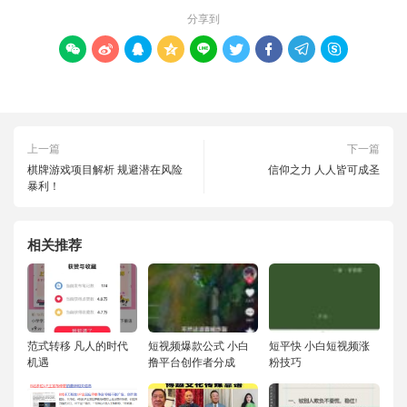
分享到









上一篇
下一篇
棋牌游戏项目解析 规避潜在风险
信仰之力 人人皆可成圣
暴利！
相关推荐
范式转移 凡人的时代
短视频爆款公式 小白
短平快 小白短视频涨
机遇
撸平台创作者分成
粉技巧