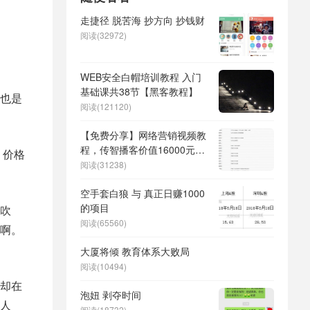
走捷径 脱苦海 抄方向 抄钱财
阅读(32972)
WEB安全白帽培训教程 入门
基础课共38节【黑客教程】
也是
阅读(121120)
【免费分享】网络营销视频教
程，传智播客价值16000元的
，价格
课程
阅读(31238)
空手套白狼 与 真正日赚1000
的项目
吹
阅读(65560)
啊。
大厦将倾 教育体系大败局
阅读(10494)
却在
泡妞 剥夺时间
人
阅读(18732)