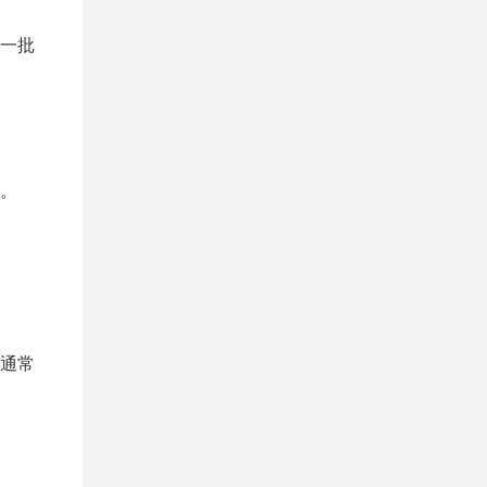
一批
。
通常