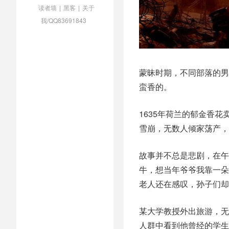
读者墙
|
黑客
|
关于
我/QQ83691843
蒙昧时期，不同部落的男
蛮香的。
1635年荷兰的郁金香
雪崩，无数人倾家荡产，
故事并不总是悲剧，在午
牛，想当年爷爷我靠一朵
老人还在感叹，孙子们却
某大学教授外出旅游，无
人群中看到他曾经的学生