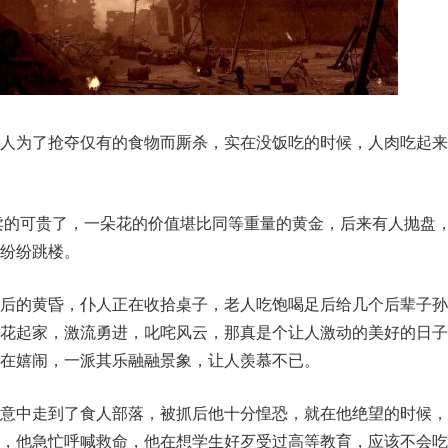
人为了抢夺仅有的食物而厮杀，实在没饭吃的时候，人肉吃起来
花卖的可贵了，一朵花的价值堪比同等重量的黄金，后来有人抛盘
纷纷跳楼。
后的黄昏，仆人正在收拾桌子，老人吃饱喝足后给几个后辈子孙
花起家，激流勇进，叱咤风云，那真是个让人激动的美好的日子
在嬉闹，一派其乐融融景象，让人羡慕不已。
意中走到了食人部落，被抓后他十分惶恐，就在他绝望的时候，
，他急忙呼喊救命，他在想学生好歹受过高等教育，应该不会吃