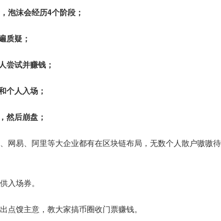
，泡沫会经历4个阶段；
普遍质疑；
批人尝试并赚钱；
业和个人入场；
入，然后崩盘；
、网易、阿里等大企业都有在区块链布局，无数个人散户嗷嗷待
供入场券。
出点馊主意，教大家搞币圈收门票赚钱。