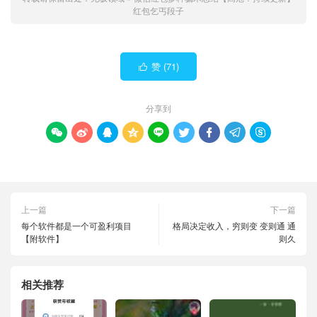
红包乞丐段子
赞 (
71
)

分享到









上一篇
下一篇
每个软件都是一个可盈利项目
格局决定收入，穷则变 变则通 通
【附软件】
则久
相关推荐