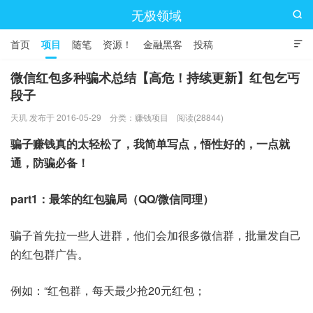
无极领域

首页
项目
随笔
资源！
金融黑客
投稿

微信红包多种骗术总结【高危！持续更新】红包乞丐
段子
天玑 发布于 2016-05-29
分类：
赚钱项目
阅读(28844)
骗子赚钱真的太轻松了，我简单写点，悟性好的，一点就
通，防骗必备！
part1：最笨的红包骗局（QQ/微信同理）
骗子首先拉一些人进群，他们会加很多微信群，批量发自己
的红包群广告。
例如：“红包群，每天最少抢20元红包；