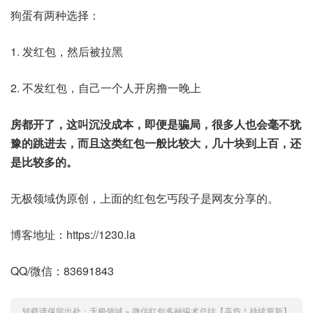
狗蛋有两种选择：
1. 发红包，然后被拉黑
2. 不发红包，自己一个人开房撸一晚上
房都开了，这叫沉没成本，即便是骗局，很多人也会毫不犹
豫的跳进去，而且这类红包一般比较大，几十块到上百，还
是比较多的。
无极领域伪原创，上面的红包乞丐段子是网友分享的。
博客地址：https://1230.la
QQ/微信：83691843
转载请保留出处：
无极领域
»
微信红包多种骗术总结【高危！持续更新】