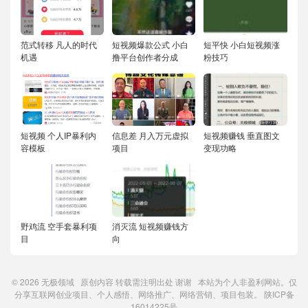
范式转移 凡人的时代
短视频爆款公式 小白
短平快 小白短视频涨
机遇
撸平台创作者分成
粉技巧
短视频 个人IP暴利内
信息差 月入万元虚拟
短视频赚钱 垂直图文
容模板
项目
变现功略
野鸡流 空手套暴利项
消灭流 短视频赚钱方
目
向
© 2026
无极领域
原创内容
转载需注明出处
谢谢 本站为个人非盈利网站。仅
分享互联网创业项目、个人感悟、网络推广、网络营销、项目包装。
陕ICP备
16014225号