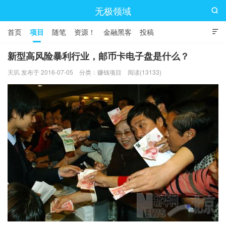
无极领域

首页
项目
随笔
资源！
金融黑客
投稿

新型高风险暴利行业，邮币卡电子盘是什么？
天玑 发布于 2016-07-05
分类：
赚钱项目
阅读(13133)