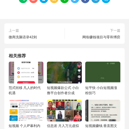
上一篇
下一篇
微商洗脑语录42则
网络赚钱项目与零和博弈
相关推荐
范式转移 凡人的时代
短视频爆款公式 小白
短平快 小白短视频涨
机遇
撸平台创作者分成
粉技巧
短视频 个人IP暴利内
信息差 月入万元虚拟
短视频赚钱 垂直图文