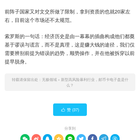
前阵子国家又对文交所做了限制，拿到资质的也就20家左
右，目前这个市场还不太规范。
索罗斯的一句话：经济历史是由一幕幕的插曲构成他们都奠
基于谬误与谎言，而不是真理，这是赚大钱的途径，我们仅
需要辨别前提为错误的趋势，顺势操作，并在他被拆穿以前
提早脱身。
转载请保留出处：
无极领域
»
新型高风险暴利行业，邮币卡电子盘是什
么？
赞 (
37
)

分享到








