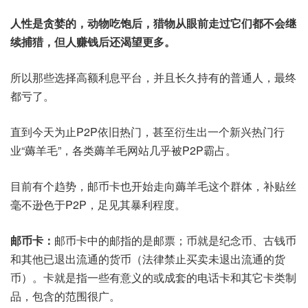
人性是贪婪的，动物吃饱后，猎物从眼前走过它们都不会继
续捕猎，但人赚钱后还渴望更多。
所以那些选择高额利息平台，并且长久持有的普通人，最终
都亏了。
直到今天为止P2P依旧热门，甚至衍生出一个新兴热门行
业“薅羊毛”，各类薅羊毛网站几乎被P2P霸占。
目前有个趋势，邮币卡也开始走向薅羊毛这个群体，补贴丝
毫不逊色于P2P，足见其暴利程度。
邮币卡：
邮币卡中的邮指的是邮票；币就是纪念币、古钱币
和其他已退出流通的货币（法律禁止买卖未退出流通的货
币）。卡就是指一些有意义的或成套的电话卡和其它卡类制
品，包含的范围很广。