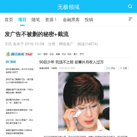
无极领域

首页
项目
随笔
资源！
金融黑客
投稿

发广告不被删的秘密+截流
天玑 发布于 2016-10-08
分类：
网络推广
阅读(14874)