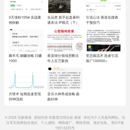
3天涨粉100w 实战案
全品类 新手起盘暴利
引流心法 垂直化搜索
例拆解
通杀法 IP模式（下）
干预技巧
薅羊毛 躺赚攻略 日赚
垂直细分领域垄断法
变态截流术 急速引流
1000
年入百万案例
推广100000+
月饼术 短期急速变现
音乐大神养成攻略 曲
30W流程
曲封神
© 2026
无极领域
原创内容
转载需注明出处
谢谢 本站为个人非盈利网站。仅
分享互联网创业项目、个人感悟、网络推广、网络营销、项目包装。
陕ICP备
16014225号