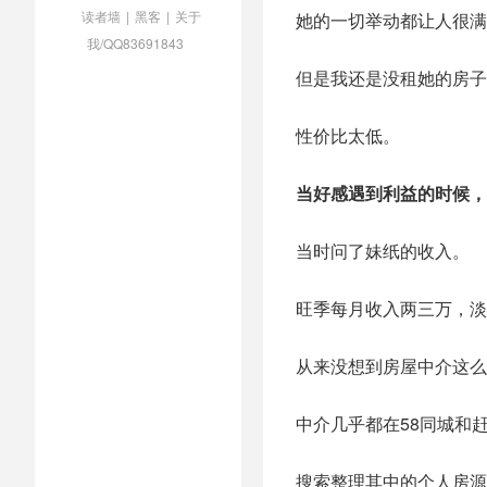
读者墙
|
黑客
|
关于
她的一切举动都让人很满
我/QQ83691843
但是我还是没租她的房子
性价比太低。
当好感遇到利益的时候，
当时问了妹纸的收入。
旺季每月收入两三万，淡
从来没想到房屋中介这么
中介几乎都在58同城和
搜索整理其中的个人房源