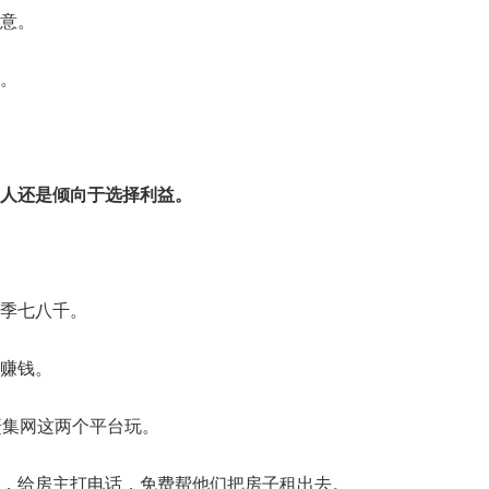
意。
。
人还是倾向于选择利益。
季七八千。
赚钱。
赶集网这两个平台玩。
，给房主打电话，免费帮他们把房子租出去。