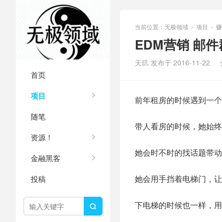
当前位置：
无极领域
项目
赚
>
>
EDM营销 邮件
天玑 发布于 2016-11-22
首页
项目
前年租房的时候遇到一个
随笔
带人看房的时候，她始终
资源！
她会时不时的找话题带动
金融黑客
她会用手挡着电梯门，让
投稿
下电梯的时候也一样，用
