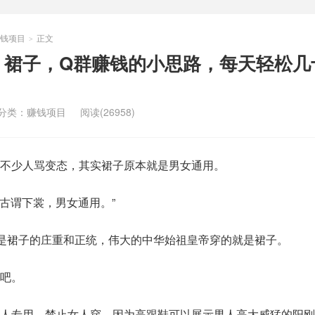
钱项目
正文
>
、裙子，Q群赚钱的小思路，每天轻松几
分类：
赚钱项目
阅读(26958)
不少人骂变态，其实裙子原本就是男女通用。
“古谓下裳，男女通用。”
就是裙子的庄重和正统，伟大的中华始祖皇帝穿的就是裙子。
吧。
人专用，禁止女人穿，因为高跟鞋可以展示男人高大威猛的阳刚