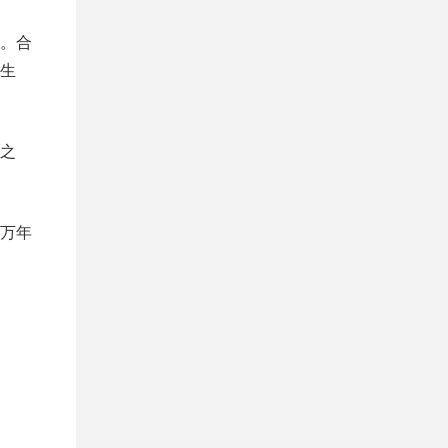
。合
生
之
万年