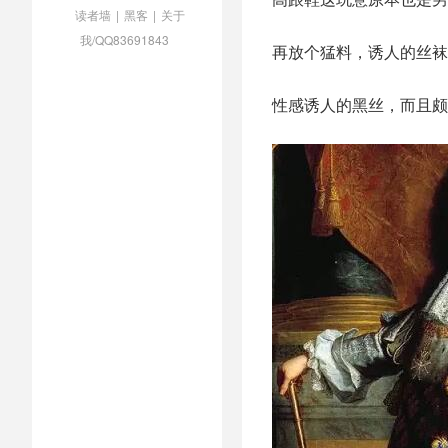
读者墙
|
黑客
|
关于
我/QQ83691843
再放个猛料，诱人的丝袜
性感诱人的黑丝，而且颇