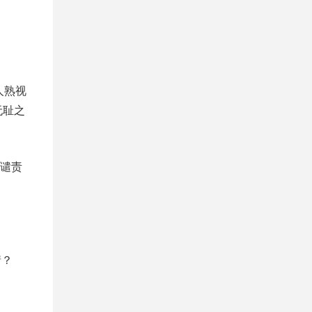
人熟视
无耻之
谴责
情？