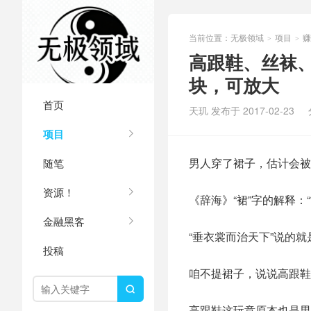
当前位置：
无极领域
项目
赚
>
>
高跟鞋、丝袜
块，可放大
首页
天玑 发布于 2017-02-23
项目
男人穿了裙子，估计会被
随笔
资源！
《辞海》“裙”字的解释：
金融黑客
“垂衣裳而治天下”说的
投稿
咱不提裙子，说说高跟鞋

高跟鞋这玩意原本也是男