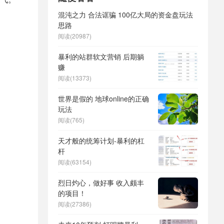
混沌之力 合法诓骗 100亿大局的资金盘玩法
思路
阅读(20987)
暴利的站群软文营销 后期躺
赚
阅读(13373)
世界是假的 地球online的正确
玩法
阅读(765)
天才般的统筹计划-暴利的杠
杆
阅读(63154)
烈日灼心，做好事 收入颇丰
的项目！
阅读(27386)