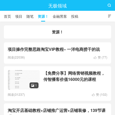
无极领域

首页
项目
随笔
资源！
金融黑客
投稿

资源！
项目操作完整思路淘宝VIP教程– 一洋电商捞干的说
阅读(22036)
赞 (
77
)

【免费分享】网络营销视频教程，
传智播客价值16000元的课程
1

阅读(31237)
赞 (
102
)

淘宝开店基础教程+店铺推广运营+店铺装修，139节课