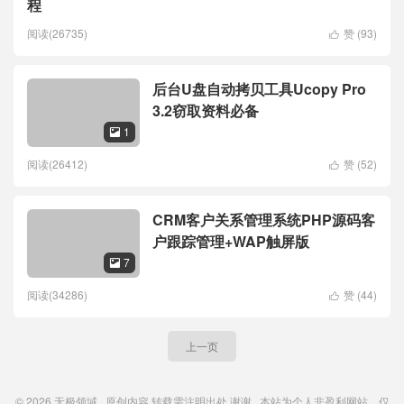
程
阅读(26735)
赞 (
93
)

后台U盘自动拷贝工具Ucopy Pro
3.2窃取资料必备
1

阅读(26412)
赞 (
52
)

CRM客户关系管理系统PHP源码客
户跟踪管理+WAP触屏版
7

阅读(34286)
赞 (
44
)

上一页
© 2026
无极领域
原创内容
转载需注明出处
谢谢 本站为个人非盈利网站。仅