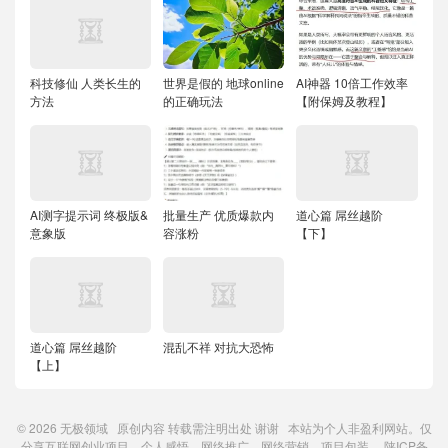
科技修仙 人类长生的
世界是假的 地球online
AI神器 10倍工作效率
方法
的正确玩法
【附保姆及教程】
AI测字提示词 终极版&
批量生产 优质爆款内
道心篇 屌丝越阶
意象版
容涨粉
【下】
道心篇 屌丝越阶
混乱不祥 对抗大恐怖
【上】
© 2026
无极领域
原创内容
转载需注明出处
谢谢 本站为个人非盈利网站。仅
分享互联网创业项目、个人感悟、网络推广、网络营销、项目包装。
陕ICP备