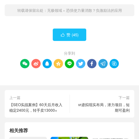
转载请保留出处：
无极领域
»
恐惧使力量消散？负激励法的应用
赞 (
45
)

分享到









上一篇
下一篇
【SEO实战案例】60天后月收入
vr虚拟现实布局，潜力项目，短
稳定2400元，转手卖13000+
期可盈利
相关推荐