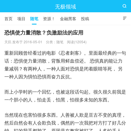
无极领域

首页
项目
随笔
资源！
金融黑客
投稿

恐惧使力量消散？负激励法的应用
天玑 发布于 2016-05-01
分类：
随笔
阅读(12054)
重新回顾曾经看过的电影《忍者刺客》。里面最经典的一句
话：恐惧使力量消散，背叛用鲜血偿还。 恐惧真的能让力
量减弱？有两种人，一种人面对恐惧是闭着眼睛等死， 另
一种人因为惧怕恐惧而奋力反抗。
而上小学时的一个回忆，也被这段话勾起。很久很久前我是
一个胆小的人，怕走丢，怕黑，怕很多未知的东西。
当然现在也害怕很多东西。人善被人欺是亘古不变的真理，
然后自然会有人会欺负我，偶然的一次我把对方打了好几分
钟，打的我手都肿了，原因是在教室被打了，人多怕丢人，