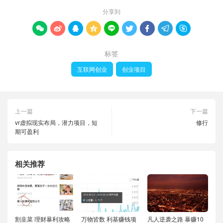
分享到









标签
互联网创业
创业项目
上一篇
下一篇
vr虚拟现实布局，潜力项目，短
修行
期可盈利
相关推荐
割韭菜 理财暴利攻略
万物皆数 利基赚钱项
凡人逆袭之路 暴赚10