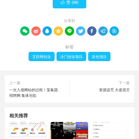
赞 (
98
)

分享到









标签
互联网创业
冷门创业项目
灰色项目
上一篇
下一篇
一次入侵网站的过程！某集团、
资源诅咒 大道泯灭
招聘网 集体沦陷
相关推荐