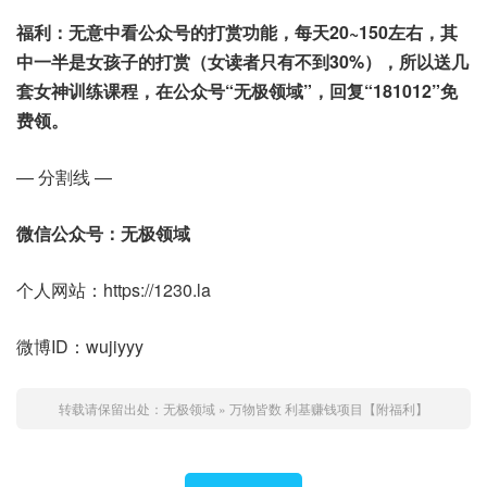
福利：无意中看公众号的打赏功能，每天20~150左右，其
中一半是女孩子的打赏（女读者只有不到30%），所以送几
套女神训练课程，在公众号“无极领域”，回复“181012”免
费领。
— 分割线 —
微信公众号：无极领域
个人网站：https://1230.la
微博ID：wujiyyy
转载请保留出处：
无极领域
»
万物皆数 利基赚钱项目【附福利】