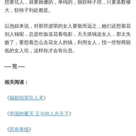
想要坑人，就要挑傻的，单纯的，挑软柿子捏，只要基数够
大，软柿子到处都是。
以泡妞来说，对那些虚荣的女人要敬而远之，她们还想着花
别人钱呢，总是吃饭送花看电影，天天搭钱追女人，那太失
败了，要想着怎么去花女人的钱，利用女人，找一些智商较
低的女人坑，这样你才会有出息。
—- 完 —-
相关阅读：
《
栽赃陷害坑人术
》
《
帝国的覆灭 王与何人共天下
》
《
恶有善报
》