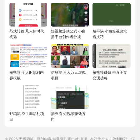
范式转移 凡人的时代
短视频爆款公式 小白
短平快 小白短视频涨
机遇
撸平台创作者分成
粉技巧
短视频 个人IP暴利内
信息差 月入万元虚拟
短视频赚钱 垂直图文
容模板
项目
变现功略
野鸡流 空手套暴利项
消灭流 短视频赚钱方
目
向
© 2026
无极领域
原创内容
转载需注明出处
谢谢 本站为个人非盈利网站。仅