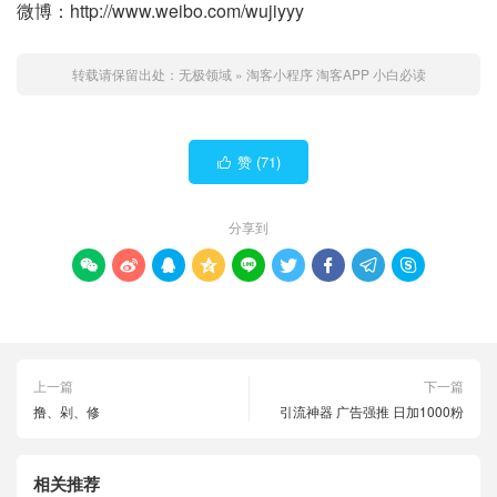
微博：http://www.weibo.com/wujiyyy
转载请保留出处：
无极领域
»
淘客小程序 淘客APP 小白必读
赞 (
71
)

分享到









上一篇
下一篇
撸、剁、修
引流神器 广告强推 日加1000粉
相关推荐