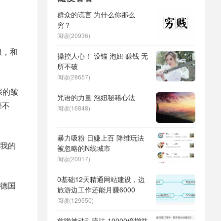
群众的谎言 为什么你那么
穷？
阅读(20936)
服，和
操控人心！ 设锚 泡妞 赚钱 无
所不破
阅读(28657)
深的皱
咒语的力量 泡妞秘籍心法
靡不
阅读(16848)
暴力吸粉 日赚上百 降维玩法
我的
被忽略的N线城市
阅读(20017)
0基础12天精通网站建设，边
德国
旅游边工作还能月赚6000
阅读(129550)
前瞻被动引流法 10000倍增益