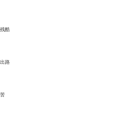
残酷
出路
苦