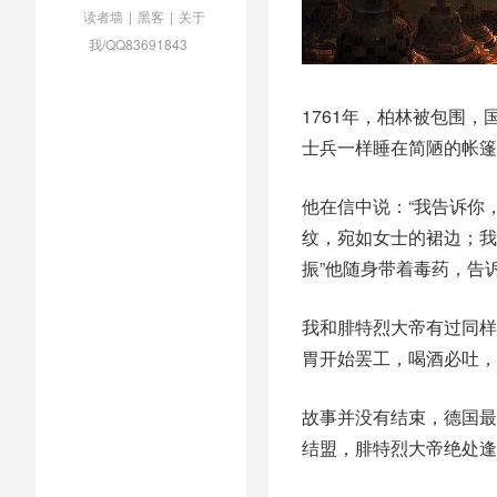
读者墙
|
黑客
|
关于
我/QQ83691843
1761年，柏林被包围
士兵一样睡在简陋的帐篷
他在信中说：“我告诉你
纹，宛如女士的裙边；我
振”他随身带着毒药，告
我和腓特烈大帝有过同样
胃开始罢工，喝酒必吐，
故事并没有结束，德国最
结盟，腓特烈大帝绝处逢