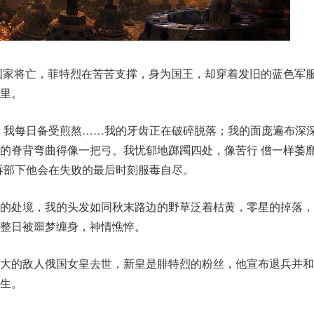
，国家将亡，菲特烈在苦苦支撑，身为国王，却穿着发旧的蓝色军
里。
，我每日备受煎熬……我的牙齿正在破碎脱落；我的面庞遍布深
的脊背弯曲得像一把弓。我忧郁地踯躅四处，像苦行 僧一样萎
诉部下他会在失败的最后时刻服毒自尽。
的处境，我的头发如同秋末路边的野草泛着枯黄，零星的掉落，
整日被噩梦缠身，神情憔悴。
大的敌人俄国女皇去世，新皇是腓特烈的粉丝，他宣布退兵并和
生。