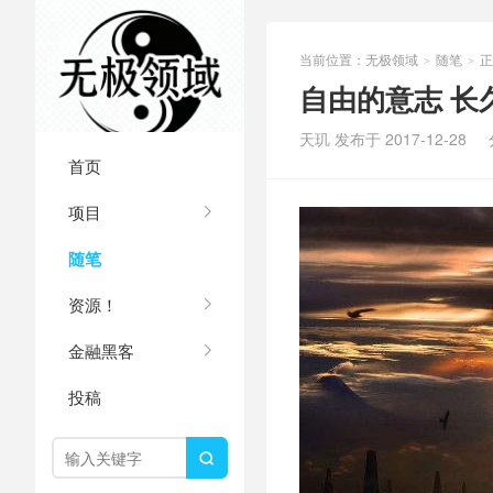
当前位置：
无极领域
随笔
正
>
>
自由的意志 长
天玑 发布于 2017-12-28
首页
项目
随笔
资源！
金融黑客
投稿
