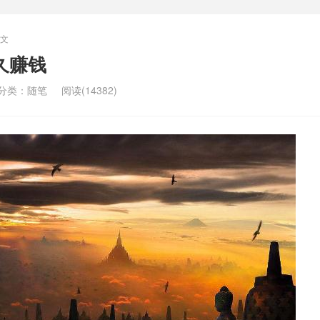
文
久赚钱
分类：
随笔
阅读(14382)