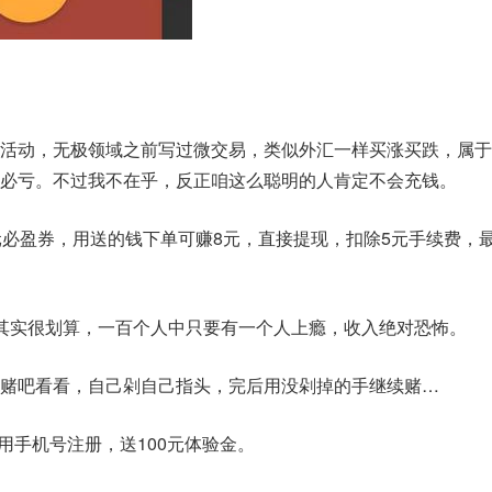
活动，无极领域之前写过微交易，类似外汇一样买涨买跌，属于
必亏。不过我不在乎，反正咱这么聪明的人肯定不会充钱。
元必盈券，用送的钱下单可赚8元，直接提现，扣除5元手续费，
其实很划算，一百个人中只要有一个人上瘾，收入绝对恐怖。
赌吧看看，自己剁自己指头，完后用没剁掉的手继续赌…
用手机号注册，送100元体验金。