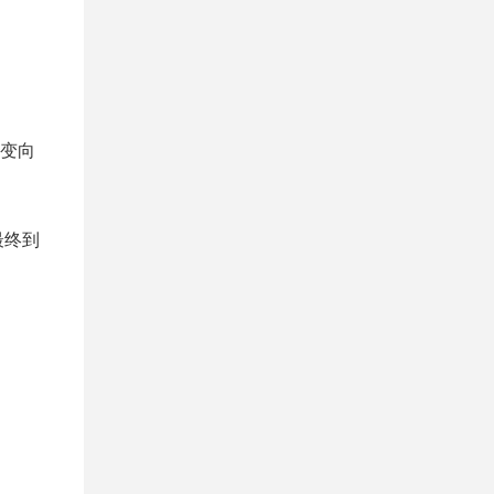
变向
最终到