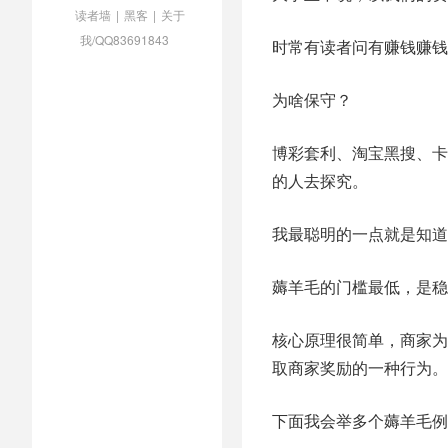
读者墙
|
黑客
|
关于
我/QQ83691843
时常有读者问有赚钱赚钱
为啥保守？
博彩套利、淘宝黑搜、卡
的人去探究。
我最聪明的一点就是知道
薅羊毛的门槛最低，是稳
核心原理很简单，商家为
取商家奖励的一种行为。
下面我会举多个薅羊毛例