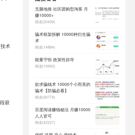
无脑地推 社区团购型淘客 月
赚10000+
阅读(20439)
骗术框架拆解 10000种衍生骗
术
有技术
阅读(14884)
能量守恒 政策性掠夺
阅读(10993)
欲求骗钱术 10000个小而美的
骗术【防骗必看】
阅读(26774)
段获
百度阅读赚钱秘法 月赚10000
人人皆可
阅读(42227)
催眠 洗脑 夺心 营销术