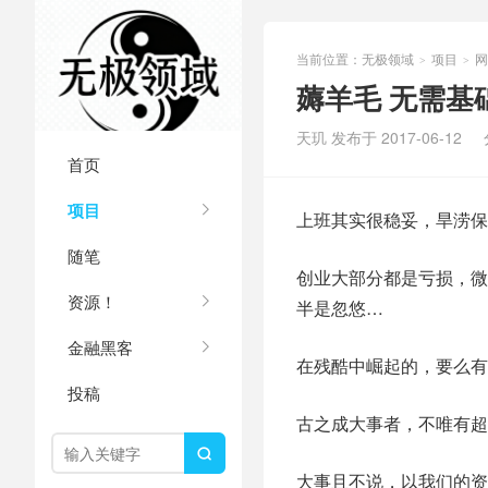
当前位置：
无极领域
项目
网
>
>
薅羊毛 无需基础
天玑 发布于 2017-06-12
首页
项目
上班其实很稳妥，旱涝保
随笔
创业大部分都是亏损，微
资源！
半是忽悠…
金融黑客
在残酷中崛起的，要么有
投稿
古之成大事者，不唯有超

大事且不说，以我们的资