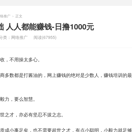
络推广
正文
>
 人人都能赚钱-日撸1000元
分类：
网络推广
阅读(67955)
收，不用操太多心。
商多数都是打酱油的，网上赚钱的绝对是少数人，赚钱培训的最
毅力，要么智慧。
世之才，亦必有坚忍不拔之志。
质成小事足矣，也不需要超世之才，有点小聪明，小毅力就足够