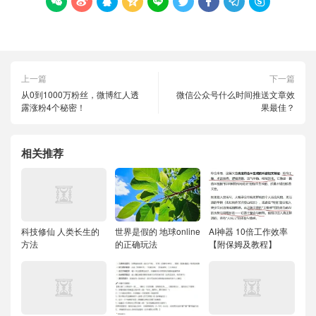









上一篇
下一篇
从0到1000万粉丝，微博红人透
微信公众号什么时间推送文章效
露涨粉4个秘密！
果最佳？
相关推荐
科技修仙 人类长生的
世界是假的 地球online
AI神器 10倍工作效率
方法
的正确玩法
【附保姆及教程】