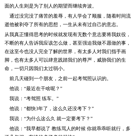
面的人生则是为了别人的期望而继续奔波。
​通过没完没了痛苦的羞辱，有人学会了顺服，随着时间流
逝他被剥夺了所有的思想，一生从未有过自己的意志。
从我真正懂得思考的时候就发现有无数个意志要将我奴役，
不断的有人告诉我应该怎么做，甚至强迫我做不愿做的事，
在这至今也没人完全了解的世界，有太多人对我们指手画
脚，也有太多人可以肆意践踏我们的尊严，威胁我们的生
命，一切只因我们太过弱小。
​前几天碰到一个朋友，之前一起考驾照认识的。
​他说：“最近在干啥呢？”
​我说：“考驾照 练车。”
​他说：“都快3年了，这么久还没考下？”
​我说：“为什么这么久 就一定要考下？”
​他说：“我早都说了 教练骂人的时候 你就乖乖听就行，多