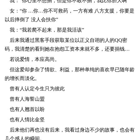
​我：“你心里不想捐，但是你不敢不捐，我比你胆大啊”
​女：“你 …你…你不可救药，一方有难 八方支援，你要是
以后摔倒了 没人会扶你”
​我：“我若爬不起来，那是我活该”
​后来我通过黑客手段获取某位以正义自诩的人的QQ密
码，我清楚的看到她在抱怨工资本来就不多，还要捐钱…
​若说爱情，本应高尚。
​但这爱却参杂了情欲、利益，那种单纯的喜欢早已随年龄
的增长而淡化。
​曾有人认定今生只为彼此
​曾有人海誓山盟
​也有人翘首以盼
​也有人情比金坚
​后来他们再也没有后来，我看过身边不少的故事，也会有
几个感人的瞬间。