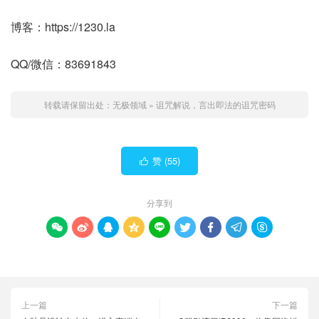
博客：https://1230.la
QQ/微信：83691843
转载请保留出处：
无极领域
»
诅咒解说，言出即法的诅咒密码
赞 (
55
)

分享到









上一篇
下一篇