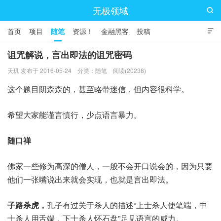
无极领域

首页
项目
随笔
资源！
金融黑客
投稿

诅咒解说，言出即法的诅咒密码
天玑 发布于 2016-05-24
分类：
随笔
阅读(20238)
这个题目阴森森的，甚至略带迷信，但内容很科学。
希望大家能谨言慎行，少点语言暴力。
随口禅
佛家一些修为高深的僧人，一般不会开口说会的，因为只要
他们一张嘴说出来就会实现，也就是言出即法。
子路杀虎，
孔子有过关于杀人的描述“上士杀人使笔端，中
士杀人用舌端，下士杀人怀石盘”足见语言的威力。