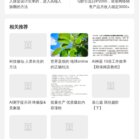
人脉是设计出来的，进入高端人
Q群引流日IP2000，依靠网络销
脉圈的方法
售产品月收入稳定3000+
相关推荐
科技修仙 人类长生的
世界是假的 地球online
AI神器 10倍工作效率
方法
的正确玩法
【附保姆及教程】
AI测字提示词 终极版&
批量生产 优质爆款内
道心篇 屌丝越阶
意象版
容涨粉
【下】