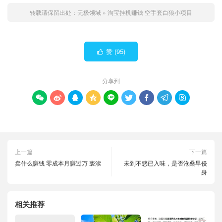
转载请保留出处：
无极领域
»
淘宝挂机赚钱 空手套白狼小项目
赞 (
95
)

分享到









上一篇
下一篇
卖什么赚钱 零成本月赚过万 亵渎
未到不惑已入味，是否沧桑早侵
身
相关推荐