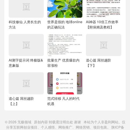
科技修仙 人类长生的
世界是假的 地球online
AI神器 10倍工作效率
方法
的正确玩法
【附保姆及教程】
AI测字提示词 终极版&
批量生产 优质爆款内
道心篇 屌丝越阶
意象版
容涨粉
【下】
道心篇 屌丝越阶
范式转移 凡人的时代
【上】
机遇
© 2026
无极领域
原创内容
转载需注明出处
谢谢 本站为个人非盈利网站。仅
分享互联网创业项目、个人感悟、网络推广、网络营销、项目包装。
陕ICP备