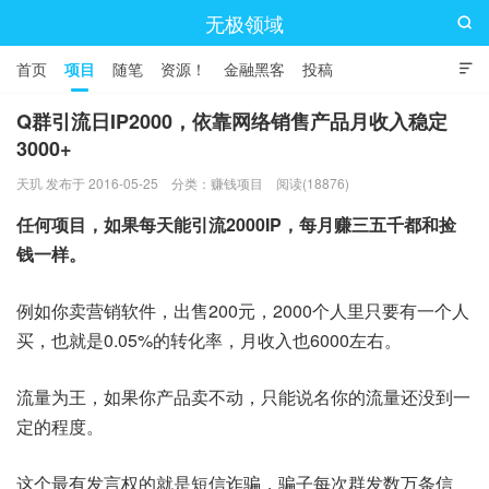
无极领域

首页
项目
随笔
资源！
金融黑客
投稿

Q群引流日IP2000，依靠网络销售产品月收入稳定
3000+
天玑 发布于 2016-05-25
分类：
赚钱项目
阅读(18876)
任何项目，如果每天能引流2000IP，每月赚三五千都和捡
钱一样。
例如你卖营销软件，出售200元，2000个人里只要有一个人
买，也就是0.05%的转化率，月收入也6000左右。
流量为王，如果你产品卖不动，只能说名你的流量还没到一
定的程度。
这个最有发言权的就是短信诈骗，骗子每次群发数万条信