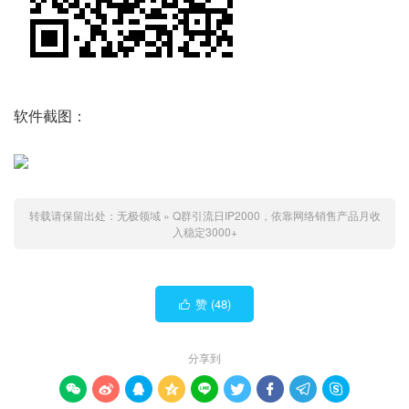
软件截图：
转载请保留出处：
无极领域
»
Q群引流日IP2000，依靠网络销售产品月收
入稳定3000+
赞 (
48
)

分享到








