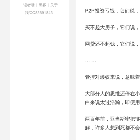
读者墙
|
黑客
|
关于
P2P投资亏钱，它们说，
我/QQ83691843
买不起大房子，它们说，
网贷还不起钱，它们说，
… …
管控对蝼蚁来说，意味着
大部分人的思维还停在小
白来说太过浩瀚，即便用
两百年前，亚当斯密把“
解，许多人想到死都不会