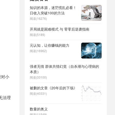
知识的本源，迷茫慌乱必看！
日收入突破100的方法
阅读(16276)
开局就是困难模式 与 零零后逆袭指南
阅读(5189)
元认知，让你赚钱的能力
阅读(16962)
强者无情 群体共情幻觉（自杀潮与心理病的
本质）
些对小
阅读(33100)
被删的文章《20年后的下场》
阅读(40331)
无法理
数量的奥义
阅读(11549)