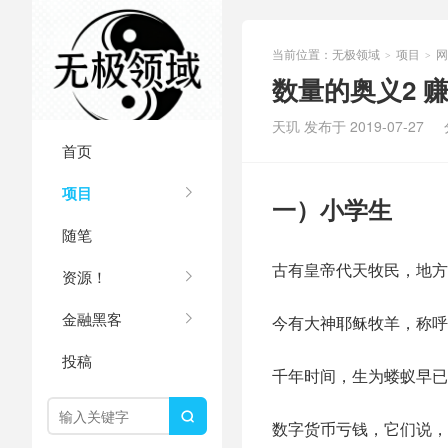
当前位置：
无极领域
项目
网
>
>
数量的奥义2 
天玑 发布于 2019-07-27
首页
项目
一）小学生
随笔
古有皇帝代天牧民，地方
资源！
金融黑客
今有大神耶稣牧羊，称呼
投稿
千年时间，生为蝼蚁早已

数字货币亏钱，它们说，