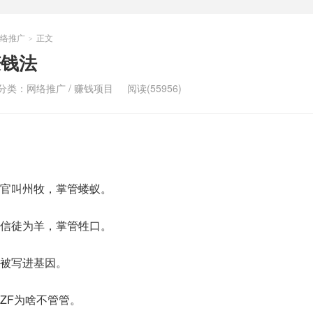
络推广
正文
>
赚钱法
分类：
网络推广
/
赚钱项目
阅读(55956)
官叫州牧，掌管蝼蚁。
信徒为羊，掌管牲口。
被写进基因。
ZF为啥不管管。