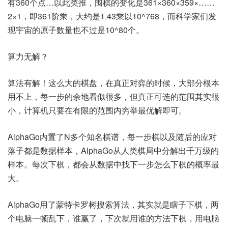
有360个点…以此类推，围棋的变化是361×360×359×……
2×1，即361阶乘，大约是1.43乘以10^768，而科学家们发
现宇宙的原子数量也不过是10^80个。
算力无解？
算法有解！这么大的棋盘，在真正对弈的时候，大部分根本
用不上，每一步的余地看似很多，但真正可选的范围其实很
小，计算机只要在有限的范围内穷举最优解即可。
AlphaGo内置了N多个知名棋谱，每一步棋以及随后的应对
落子都是数据样本，AlphaGo从人类棋局中分解出千万级的
样本。每次下棋，都会从数据中找下一步怎么下棋的概率最
大。
AlphaGo用了蒙特卡罗树搜索算法，其实就是瞎子下棋，两
个电脑一顿乱下，谁赢了，下次就用谁的方法下棋，用电脑