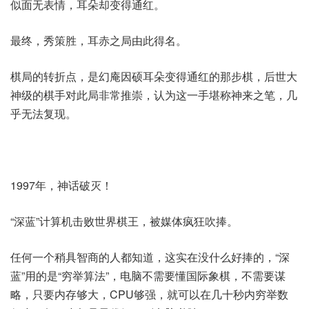
似面无表情，耳朵却变得通红。
最终，秀策胜，耳赤之局由此得名。
棋局的转折点，是幻庵因硕耳朵变得通红的那步棋，后世大
神级的棋手对此局非常推崇，认为这一手堪称神来之笔，几
乎无法复现。
1997年，神话破灭！
“深蓝”计算机击败世界棋王，被媒体疯狂吹捧。
任何一个稍具智商的人都知道，这实在没什么好捧的，“深
蓝”用的是“穷举算法”，电脑不需要懂国际象棋，不需要谋
略，只要内存够大，CPU够强，就可以在几十秒内穷举数