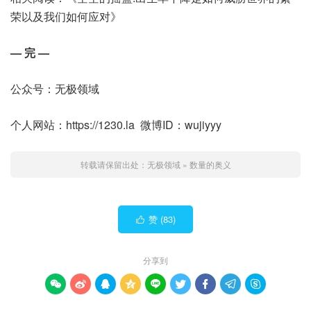
荣以及我们如何应对》
— 完 —
公众号：无极领域
个人网站：https://1230.la 微博ID：wujiyyy
转载请保留出处：
无极领域
»
数量的奥义
赞 (
83
)

分享到








