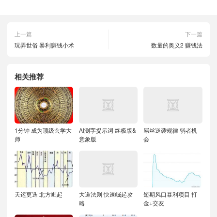
上一篇
下一篇
玩弄世俗 暴利赚钱小术
数量的奥义2 赚钱法
相关推荐
1分钟 成为顶级玄学大
AI测字提示词 终极版&
屌丝逆袭规律 弱者机
师
意象版
会
天运更迭 北方崛起
大道法则 快速崛起攻
短期风口暴利项目 打
略
金+交友