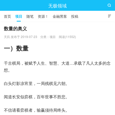
无极领域

首页
项目
随笔
资源！
金融黑客
投稿

数量的奥义
天玑 发布于 2019-07-23
分类：
项目
阅读(11552)
一）数量
千古棋局，被赋予人生、智慧、大道…承载了凡人太多的念
想。
白头灯影凉宵里，一局残棋见六朝。
闻道长安似弈棋，百年世事不胜悲。
不信请看弈棋者，输赢须待局终头。