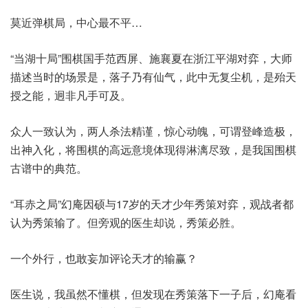
莫近弹棋局，中心最不平…
“当湖十局”围棋国手范西屏、施襄夏在浙江平湖对弈，大师
描述当时的场景是，落子乃有仙气，此中无复尘机，是殆天
授之能，迥非凡手可及。
众人一致认为，两人杀法精谨，惊心动魄，可谓登峰造极，
出神入化，将围棋的高远意境体现得淋漓尽致，是我国围棋
古谱中的典范。
“耳赤之局”幻庵因硕与17岁的天才少年秀策对弈，观战者都
认为秀策输了。但旁观的医生却说，秀策必胜。
一个外行，也敢妄加评论天才的输赢？
医生说，我虽然不懂棋，但发现在秀策落下一子后，幻庵看