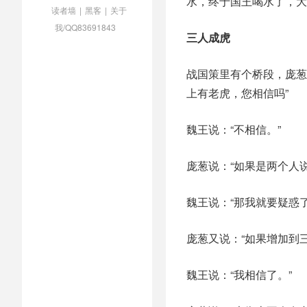
水，终于国王喝水了，大
读者墙
|
黑客
|
关于
我/QQ83691843
三人成虎
战国策里有个桥段，庞葱
上有老虎，您相信吗”
魏王说：“不相信。”
庞葱说：“如果是两个人说
魏王说：“那我就要疑惑了
庞葱又说：“如果增加到
魏王说：“我相信了。”