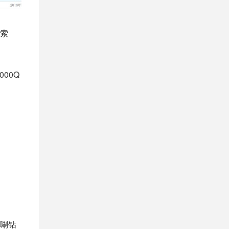
搜索
00Q
。
唰钻