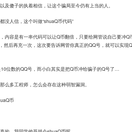
以及傻子的执着相信，让这个骗局至今仍有上当的人。
没人信，这个叫做“shuaQ币代码”
，内容是有一串代码可以让Q币翻倍，只要给网管说自己要冲Q
网管，然后再充一次，这次要告诉网管你真正的QQ号，就可以实现
是10位数的QQ号，而小白其实是把Q币冲给骗子的Q号了…
那么多工程师，怎么会存在这种弱智漏洞。
uaQ币
真的，我同学他哥就会shuaQ币呢。