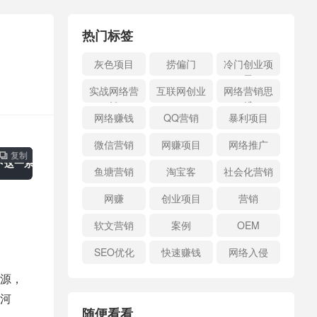
热门标签
灰色项目
捞偏门
冷门创业项
目
实战网络营
互联网创业
网络营销思
销
维
网络赚钱
QQ营销
暴利项目
微信营销
网赚项目
网络推广
复制
复制
复制



下这一系的骗术。
鱼塘营销
淘宝客
社会化营销
网赚
创业项目
营销
软文营销
案例
OEM
SEO优化
快速赚钱
网络入侵
源，
河
随便看看