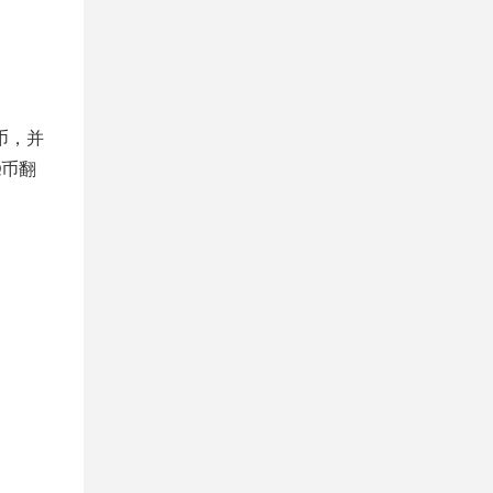
币，并
Q币翻