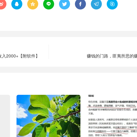








入2000+【附软件】
赚钱的门路，匪夷所思的