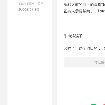
读者墙
|
黑客
|
关于
就和之前的网上的募捐项
我/QQ83691843
正有人需要帮助了，那时
—–
朱海涛骗子
又抄了，这个狗日的，记
转载请