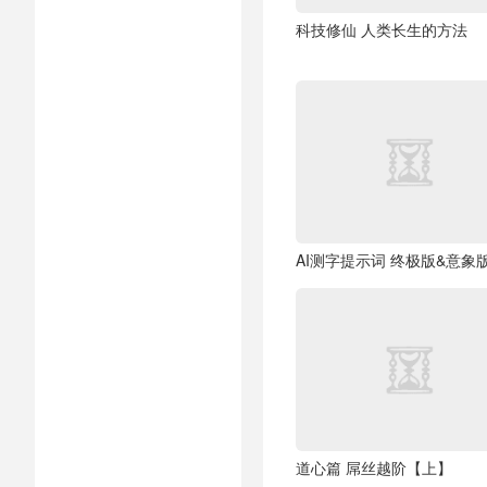
科技修仙 人类长生的方法
AI测字提示词 终极版&意象
道心篇 屌丝越阶【上】