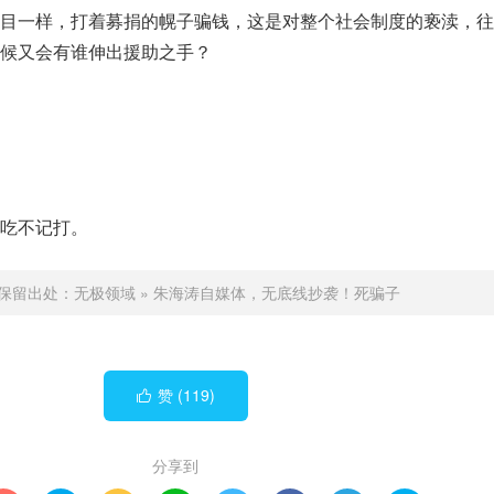
目一样，打着募捐的幌子骗钱，这是对整个社会制度的亵渎，往
候又会有谁伸出援助之手？
吃不记打。
保留出处：
无极领域
»
朱海涛自媒体，无底线抄袭！死骗子
赞 (
119
)

分享到