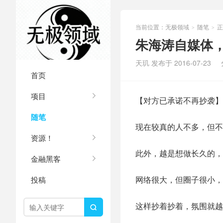
当前位置：
无极领域
随笔
正
>
>
朱海涛自媒体
天玑 发布于 2016-07-23
首页
项目
【对方已承诺不再抄袭】
随笔
现在较真的人不多，但不
资源！
此外，越是想做长久的，
金融黑客
网络很大，但圈子很小，
投稿
这样抄着抄着，氛围就越
