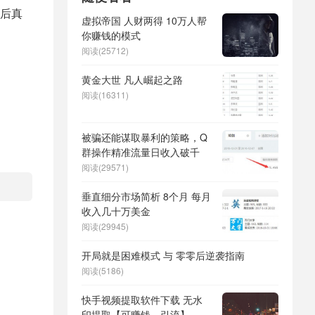
后真
虚拟帝国 人财两得 10万人帮
你赚钱的模式
阅读(25712)
黄金大世 凡人崛起之路
阅读(16311)
被骗还能谋取暴利的策略，Q
群操作精准流量日收入破千
阅读(29571)
垂直细分市场简析 8个月 每月
收入几十万美金
阅读(29945)
开局就是困难模式 与 零零后逆袭指南
阅读(5186)
快手视频提取软件下载 无水
印提取【可赚钱、引流】