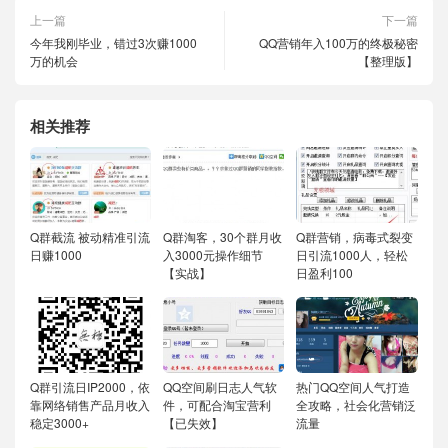
上一篇
下一篇
今年我刚毕业，错过3次赚1000
QQ营销年入100万的终极秘密
万的机会
【整理版】
相关推荐
Q群截流 被动精准引流
Q群淘客，30个群月收
Q群营销，病毒式裂变
日赚1000
入3000元操作细节
日引流1000人，轻松
【实战】
日盈利100
Q群引流日IP2000，依
QQ空间刷日志人气软
热门QQ空间人气打造
靠网络销售产品月收入
件，可配合淘宝营利
全攻略，社会化营销泛
稳定3000+
【已失效】
流量