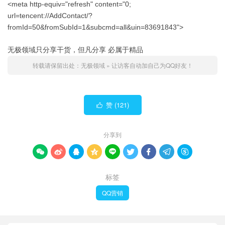
<meta http-equiv="refresh" content="0;
url=tencent://AddContact/?
fromId=50&fromSubId=1&subcmd=all&uin=83691843">
无极领域只分享干货，但凡分享 必属于精品
转载请保留出处：
无极领域
»
让访客自动加自己为QQ好友！
赞 (
121
)

分享到









标签
QQ营销