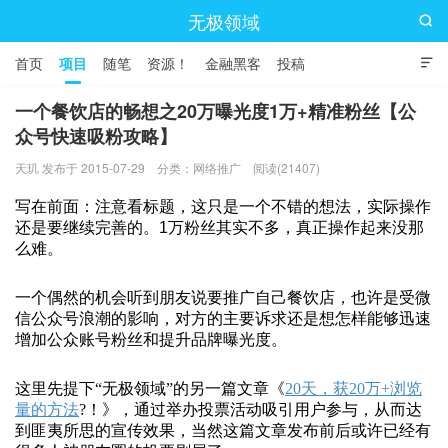
无极领域

首页
项目
随笔
资源！
金融黑客
投稿

一个餐饮店的畅想之20万曝光度1万+精准粉丝【公
众号快速吸粉攻略】
天玑 发布于 2015-07-29
分类：
网络推广
阅读(21407)
写在前面：注意看标题，这只是一个不错的想法，实际操作
还是要继续完善的。1万粉丝其实不多，真正操作起来没那
么难。
一个偶然的机会听到朋友说要推广自己餐饮店，也许是受微
信公众号浪潮的影响，对方的主要诉求还是想怎样能够迅速
增加公众账号粉丝和提升品牌曝光度。
这里先提下“无极领域”的另一篇文章《
20天，获20万+浏览
量的方法
?！》，通过举办投票活动吸引用户参与，从而达
到匪夷所思的宣传效果，当然这篇文章发布前后或许已经有