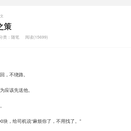
文
之策
分类：
随笔
阅读(15699)
回，不绕路。
为应该先送他。
。
0块，给司机说“麻烦你了，不用找了。”