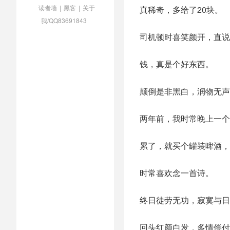
读者墙
|
黑客
|
关于
真稀奇，多给了20块。
我/QQ83691843
司机顿时喜笑颜开，直说
钱，真是个好东西。
颠倒是非黑白，润物无声
两年前，我时常晚上一个
累了，就买个罐装啤酒，
时常喜欢念一首诗。
终日徒劳无功，寂寞与日
回头红颜白发，多情偿付