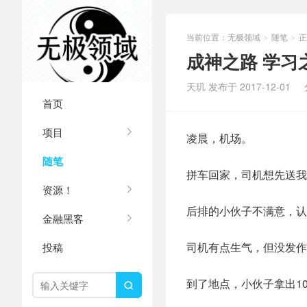
当前位置：
无极领域
随笔
正
>
>
成神之路 学习
天玑 发布于 2017-12-01
首页
项目
凌晨，机场。
随笔
拼车回家，司机想先送我
资源！
后排的小伙子不满意，认
金融黑客
司机有点生气，但没发作
投稿
到了地点，小伙子拿出10
