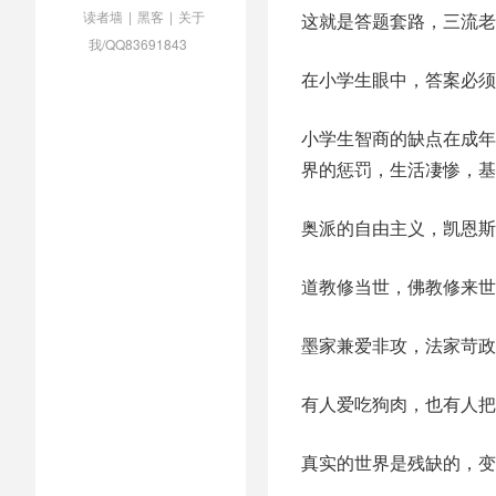
读者墙
|
黑客
|
关于
这就是答题套路，三流老
我/QQ83691843
在小学生眼中，答案必须
小学生智商的缺点在成年
界的惩罚，生活凄惨，基
奥派的自由主义，凯恩斯
道教修当世，佛教修来世
墨家兼爱非攻，法家苛政
有人爱吃狗肉，也有人把
真实的世界是残缺的，变