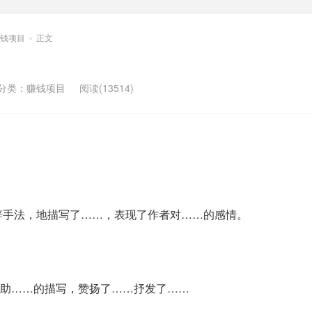
钱项目
正文
>
分类：
赚钱项目
阅读(13514)
辞手法，地描写了……，表现了作者对……的感情。
助……的描写，赞扬了……抒发了……