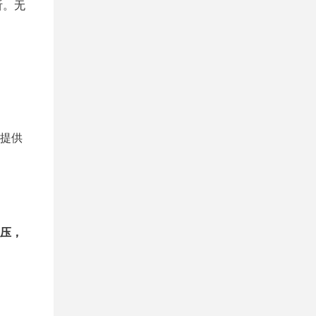
听。无
提供
压，