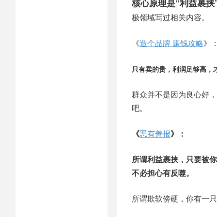
核心原理是“利益裹挟
极领域写过相关内容。
《
造个品牌 赚钱攻略
》
只有卖的贵，利润足够高，
群众并不是因为良心好，
吧。
《
恶有善报
》：
所谓利益裹挟，只要被你
不必担心有反噬。
所谓欺软傍硬，你有一只