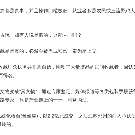
篇都是真事，并且操作门槛极低，从业者多是农民或三流野鸡大
古玩，却有人说是假的，这能甘心吗？
藏品是真的，必然会被当成知己，奉为座上宾。
，收藏理念执著并非常自信，囤积了大量赝品的民间收藏者，因认
而得名。
文物变成“真文物”，通过专家鉴定、媒体报道等各类包装手段获
路专家，只是产业链上的一环，利益均沾。
凤纹化妆台(含坐凳)，以2.2亿元成交，之后江苏邳州的商人承认“
组装的。