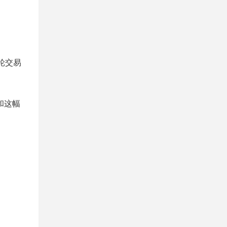
轮交易
和这幅
。