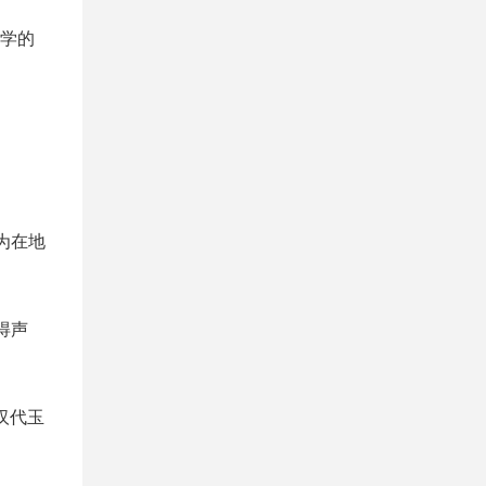
学的
为在地
得声
汉代玉