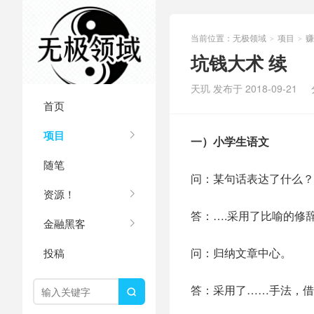
当前位置：
无极领域
项目
赚
>
>
坑钱大术 续
天玑 发布于 2018-09-21
首页
项目
一）小学生语文
随笔
问：某句话表达了什么？
资源！
答：….采用了比喻的修
金融黑客
问：归纳文章中心。
投稿
答：采用了……手法，借
