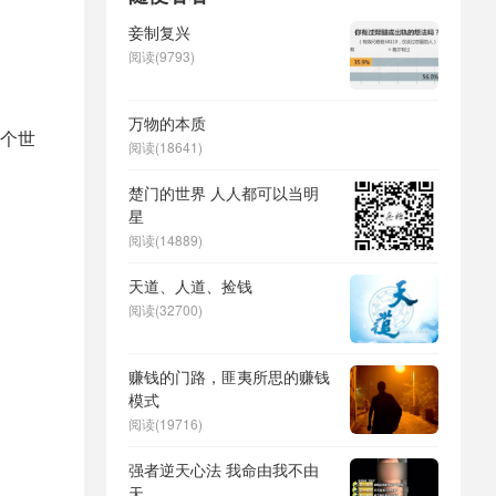
妾制复兴
阅读(9793)
万物的本质
个世
阅读(18641)
楚门的世界 人人都可以当明
星
阅读(14889)
天道、人道、捡钱
阅读(32700)
赚钱的门路，匪夷所思的赚钱
模式
阅读(19716)
强者逆天心法 我命由我不由
天