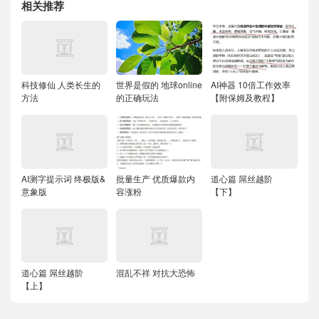
相关推荐
科技修仙 人类长生的
世界是假的 地球online
AI神器 10倍工作效率
方法
的正确玩法
【附保姆及教程】
AI测字提示词 终极版&
批量生产 优质爆款内
道心篇 屌丝越阶
意象版
容涨粉
【下】
道心篇 屌丝越阶
混乱不祥 对抗大恐怖
【上】