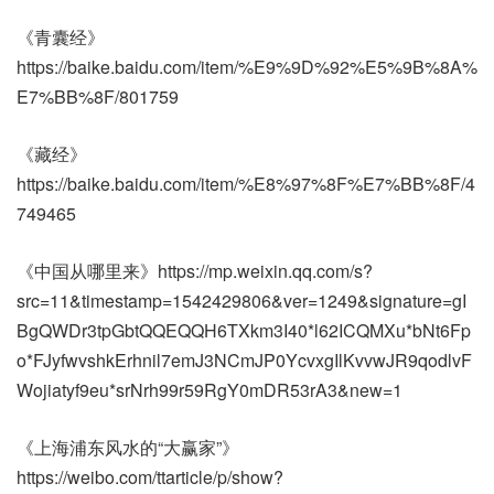
《青囊经》
https://baike.baidu.com/item/%E9%9D%92%E5%9B%8A%
E7%BB%8F/801759
《藏经》
https://baike.baidu.com/item/%E8%97%8F%E7%BB%8F/4
749465
《中国从哪里来》https://mp.weixin.qq.com/s?
src=11&timestamp=1542429806&ver=1249&signature=gI
BgQWDr3tpGbtQQEQQH6TXkm3I40*l62ICQMXu*bNt6Fp
o*FJyfwvshkErhnil7emJ3NCmJP0YcvxgIlKvvwJR9qodlvF
Wojiatyf9eu*srNrh99r59RgY0mDR53rA3&new=1
《上海浦东风水的“大赢家”》
https://weibo.com/ttarticle/p/show?