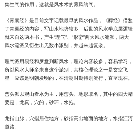
集生气的作用，这就是风水术的藏风纳气。
《青囊经》是目前文字记载最早的风水作品，《葬经》借鉴
了青囊经的内容，写山水地势较多，后世的风水学底层逻辑
就来自这两本书，产生“理气”、“形峦”两大风水流派，两大
风水流派又衍生出无数小派别，并越来越复杂。
理气派用易经和罗盘判断风水，理论内容较多，容易学习，
所以风水大师多来自这个派别，其核心理论之一是玄空飞
星，应该是明朝发明的，在清朝时期特别流行，直至现在。
峦头派以观山看水为主，用峦头、地形取名，其中的四大精
要是，龙真，穴的，砂环，水抱。
龙指山脉，穴指居住地方，砂指高出地面的地方，水指江河
道路。