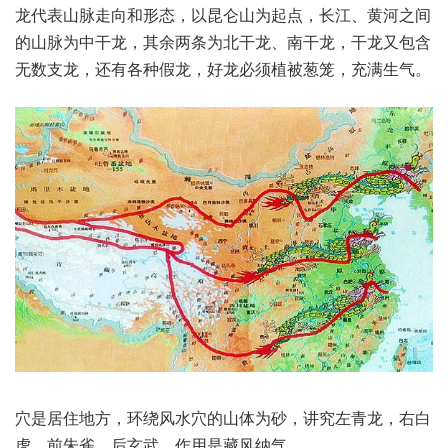
龙代表山脉走向和形态，以昆仑山为起点，长江、黄河之间
的山脉为中干龙，其余两条为北干龙、南干龙，干龙又包含
无数支龙，还有各种假龙，好龙必须植被葱笼，充满生气。
穴是居住地方，环绕风水穴的山体为砂，讲究左青龙，右白
虎，前朱雀，后玄武，作用是藏风纳气。