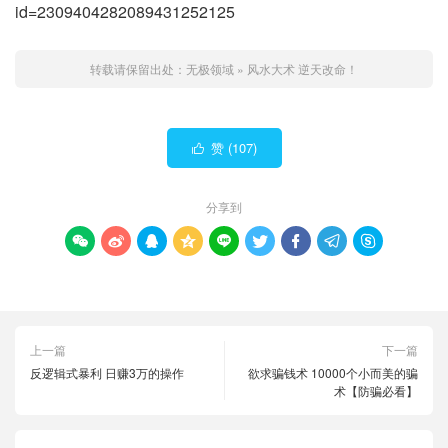
id=2309404282089431252125
转载请保留出处：
无极领域
»
风水大术 逆天改命！
赞 (
107
)

分享到









上一篇
下一篇
反逻辑式暴利 日赚3万的操作
欲求骗钱术 10000个小而美的骗
术【防骗必看】