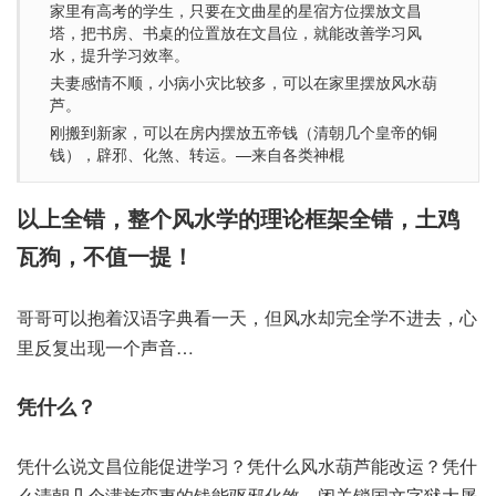
家里有高考的学生，只要在文曲星的星宿方位摆放文昌
塔，把书房、书桌的位置放在文昌位，就能改善学习风
水，提升学习效率。
夫妻感情不顺，小病小灾比较多，可以在家里摆放风水葫
芦。
刚搬到新家，可以在房内摆放五帝钱（清朝几个皇帝的铜
钱），辟邪、化煞、转运。—来自各类神棍
以上全错，整个风水学的理论框架全错，土鸡
瓦狗，不值一提！
哥哥可以抱着汉语字典看一天，但风水却完全学不进去，心
里反复出现一个声音…
凭什么？
凭什么说文昌位能促进学习？凭什么风水葫芦能改运？凭什
么清朝几个满族蛮夷的钱能驱邪化煞，闭关锁国文字狱大屠