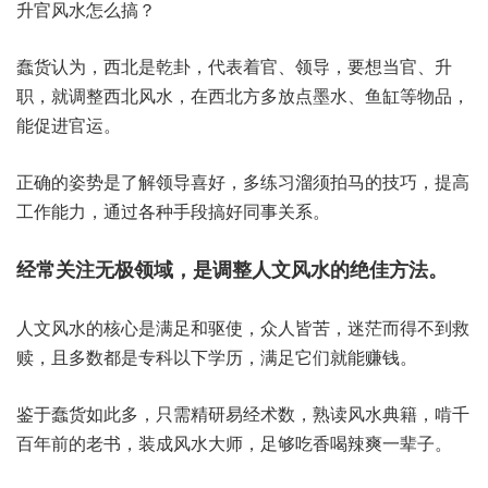
升官风水怎么搞？
蠢货认为，西北是乾卦，代表着官、领导，要想当官、升
职，就调整西北风水，在西北方多放点墨水、鱼缸等物品，
能促进官运。
正确的姿势是了解领导喜好，多练习溜须拍马的技巧，提高
工作能力，通过各种手段搞好同事关系。
经常关注无极领域，是调整人文风水的绝佳方法。
人文风水的核心是满足和驱使，众人皆苦，迷茫而得不到救
赎，且多数都是专科以下学历，满足它们就能赚钱。
鉴于蠢货如此多，只需精研易经术数，熟读风水典籍，啃千
百年前的老书，装成风水大师，足够吃香喝辣爽一辈子。