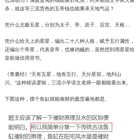
杀，就这等三流货色的五帝钱也能秉承天地气运？
凭什么北极五星，分别为太子、帝、庶子、后宫、天枢…
凭什么给天上的星星，编出二十八种人格，赋予五行属性，
还编出个帝星，代表皇帝，也够鸡贼的，居然想到用星星给
皇权做信用背书。
《青囊经》“天有五星，地有五行。天分星宿，地列山
川。”这种错误逻辑，三流小学语文老师一眼都能看出来。
下图这种，摆个鱼缸就能催财的蠢货遍地都是。