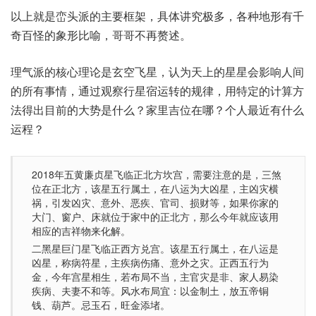
以上就是峦头派的主要框架，具体讲究极多，各种地形有千
奇百怪的象形比喻，哥哥不再赘述。
理气派的核心理论是玄空飞星，认为天上的星星会影响人间
的所有事情，通过观察行星宿运转的规律，用特定的计算方
法得出目前的大势是什么？家里吉位在哪？个人最近有什么
运程？
2018年五黄廉贞星飞临正北方坎宫，需要注意的是，三煞
位在正北方，该星五行属土，在八运为大凶星，主凶灾横
祸，引发凶灾、意外、恶疾、官司、损财等，如果你家的
大门、窗户、床就位于家中的正北方，那么今年就应该用
相应的吉祥物来化解。
二黑星巨门星飞临正西方兑宫。该星五行属土，在八运是
凶星，称病符星，主疾病伤痛、意外之灾。正西五行为
金，今年宫星相生，若布局不当，主官灾是非、家人易染
疾病、夫妻不和等。风水布局宜：以金制土，放五帝铜
钱、葫芦。忌玉石，旺金添堵。