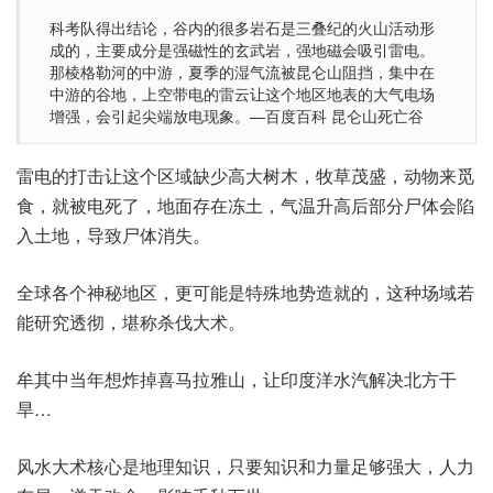
科考队得出结论，谷内的很多岩石是三叠纪的火山活动形
成的，主要成分是强磁性的玄武岩，强地磁会吸引雷电。
那棱格勒河的中游，夏季的湿气流被昆仑山阻挡，集中在
中游的谷地，上空带电的雷云让这个地区地表的大气电场
增强，会引起尖端放电现象。—百度百科 昆仑山死亡谷
雷电的打击让这个区域缺少高大树木，牧草茂盛，动物来觅
食，就被电死了，地面存在冻土，气温升高后部分尸体会陷
入土地，导致尸体消失。
全球各个神秘地区，更可能是特殊地势造就的，这种场域若
能研究透彻，堪称杀伐大术。
牟其中当年想炸掉喜马拉雅山，让印度洋水汽解决北方干
旱…
风水大术核心是地理知识，只要知识和力量足够强大，人力