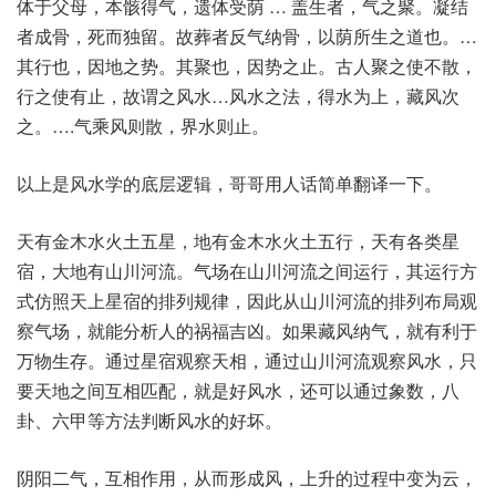
体于父母，本骸得气，遗体受荫 … 盖生者，气之聚。凝结
者成骨，死而独留。故葬者反气纳骨，以荫所生之道也。…
其行也，因地之势。其聚也，因势之止。古人聚之使不散，
行之使有止，故谓之风水…风水之法，得水为上，藏风次
之。….气乘风则散，界水则止。
以上是风水学的底层逻辑，哥哥用人话简单翻译一下。
天有金木水火土五星，地有金木水火土五行，天有各类星
宿，大地有山川河流。气场在山川河流之间运行，其运行方
式仿照天上星宿的排列规律，因此从山川河流的排列布局观
察气场，就能分析人的祸福吉凶。如果藏风纳气，就有利于
万物生存。通过星宿观察天相，通过山川河流观察风水，只
要天地之间互相匹配，就是好风水，还可以通过象数，八
卦、六甲等方法判断风水的好坏。
阴阳二气，互相作用，从而形成风，上升的过程中变为云，