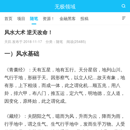
无极领域

首页
项目
随笔
资源！
金融黑客
投稿

风水大术 逆天改命！
天玑 发布于 2018-11-17
分类：
随笔
阅读(25485)
一）风水基础
《青囊经》：天有五星，地有五行。天分星宿，地列山川。
气行于地，形丽于天。因形察气，以立人纪…故天有象，地
有形，上下相须，而成一体，此之谓化机…顺五兆，用八
卦，排六甲，布八门，推五运，定六气，明地德，立人道，
因变化，原终始，此之谓化成。
《藏经》：夫阴阳之气，噫而为风，升而为云，降而为雨，
行乎地中，谓之生气。生气行乎地中，发而生乎万物。人受