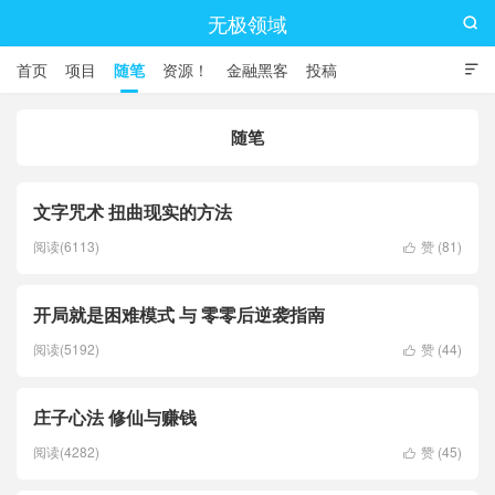
无极领域

首页
项目
随笔
资源！
金融黑客
投稿

随笔
文字咒术 扭曲现实的方法
阅读(6113)
赞 (
81
)

开局就是困难模式 与 零零后逆袭指南
阅读(5192)
赞 (
44
)

庄子心法 修仙与赚钱
阅读(4282)
赞 (
45
)
