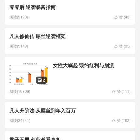
零零后 逆袭暴富指南
阅读(5128)
赞 (
43
)

凡人修仙传 屌丝逆袭框架
阅读(5148)
赞 (
35
)

女性大崛起 毁约红利与崩溃
2

阅读(16806)
赞 (
111
)

凡人升阶法 从屌丝到年入百万
阅读(24741)
赞 (
102
)

君子不器 创业必看真相