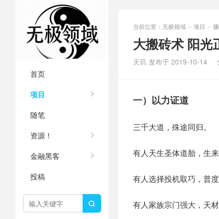
当前位置：
无极领域
项目
赚
>
>
大搬砖术 阳光
天玑 发布于 2019-10-14
首页
项目
一）以力证道
随笔
三千大道，殊途同归。
资源！
有人天生圣体道胎，生来
金融黑客
投稿
有人选择投机取巧，普度
有人家族宗门强大，天材
