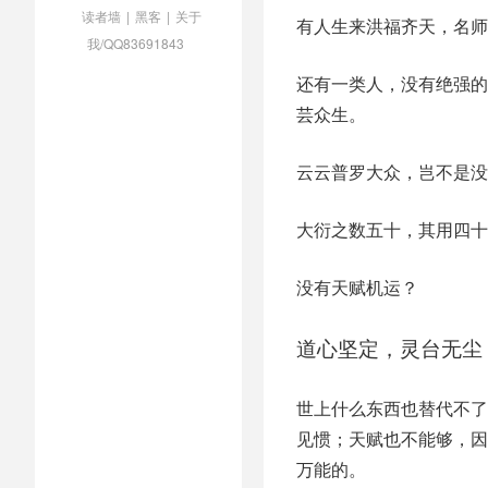
读者墙
|
黑客
|
关于
有人生来洪福齐天，名师
我/QQ83691843
还有一类人，没有绝强的
芸众生。
云云普罗大众，岂不是没
大衍之数五十，其用四十
没有天赋机运？
道心坚定，灵台无尘
世上什么东西也替代不了
见惯；天赋也不能够，因
万能的。