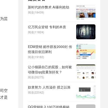
新时代的作弊术 AI暴利抢劫
阅读(18439)
为芸
亿万民众皆错 专利的本质
阅读(11824)
EDM营销 邮件群发2000封 传
统项目依旧犀利
阅读(19182)
让小猫舔自己的屁股，如何被
动微信qq批量加好友？
阅读(26275)
奴隶努力 人性溢价 授之以渔
司空
阅读(22042)
才是
QQ营销年入100万的终极秘