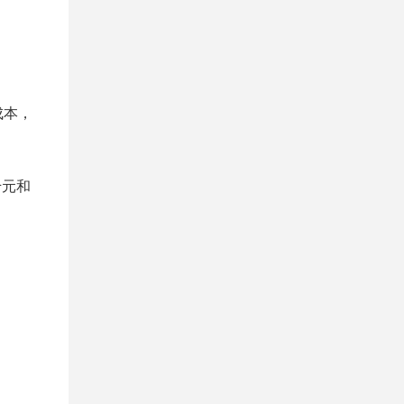
成本，
千元和