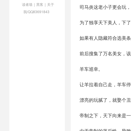
读者墙
|
黑客
|
关于
司马炎这老小子更会玩，
我/QQ83691843
为了独享天下美人，下了
如果有人隐藏符合选美条
前后搜集了万名美女，该
羊车巡幸。
让羊拉着自己走，羊车停
漂亮的玩腻了，就娶个丑
帝制之下，天下向来是一
由于帝制的落后性，导致