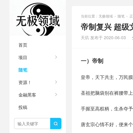
当前位置：
无极领域
随笔
正
>
>
帝制复兴 超级
天玑 发布于 2020-06-03
首页
项目
一）帝制
随笔
皇帝，天下共主，万民膜
资源！
圣祖把脑袋别在裤腰带上
金融黑客
投稿
手握至高权柄，生杀夺予
唐玄宗心情不好，便来个
