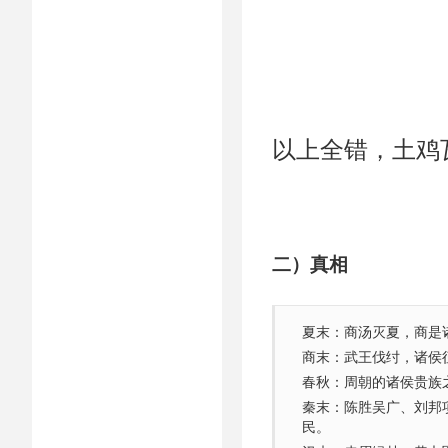
以上全错，土鸡
二）真相
夏末：商汤灭夏，商是
商末：武王伐纣，诸侯
春秋：周朝的诸侯贵族
秦末：陈胜吴广、刘邦
民。