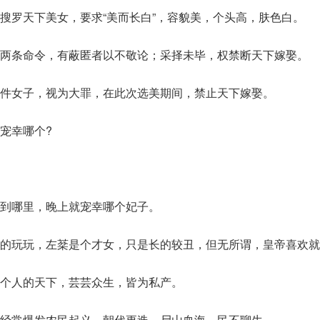
搜罗天下美女，要求“美而长白”，容貌美，个头高，肤色白。
两条命令，有蔽匿者以不敬论；采择未毕，权禁断天下嫁娶。
件女子，视为大罪，在此次选美期间，禁止天下嫁娶。
宠幸哪个?
到哪里，晚上就宠幸哪个妃子。
的玩玩，左棻是个才女，只是长的较丑，但无所谓，皇帝喜欢就
个人的天下，芸芸众生，皆为私产。
经常爆发农民起义，朝代更迭，尸山血海，民不聊生。