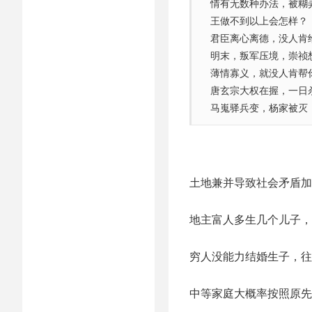
情有无数种办法，被糊
王做不到以上会怎样？
君臣离心离德，没人肯
明末，叛军压境，崇祯
薄情寡义，就没人肯帮
唐玄宗大权在握，一日
马嵬驿兵变，杨家被灭
土地兼并导致社会矛盾加
地主富人多生几个儿子，
穷人没能力结婚生子，往
中等家庭大概率按照原先