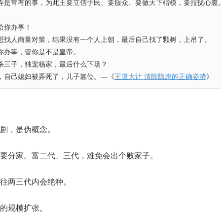
弄是常有的事，为此王要立信于民、要服众、要做天下楷模，要拉拢心腹
给你办事！
想找人商量对策，结果没有一个人上朝，最后自己找了颗树，上吊了。
你办事，管你是不是皇帝。
杀三子，独宠杨家，最后什么下场？
，自己媳妇被弄死了，儿子篡位。—《
王道大计 清除隐患的正确姿势
》
剧，是伪概念。
要分家。富二代、三代，难免会出个败家子。
往两三代内会绝种。
的规模扩张。