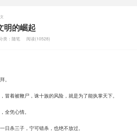
文
文明的崛起
分类：
随笔
阅读(10528)
拜。
，冒着被鞭尸，诛十族的风险，就是为了能执掌天下。
，全凭心情。
一日杀三子，宁可错杀，也绝不放过。