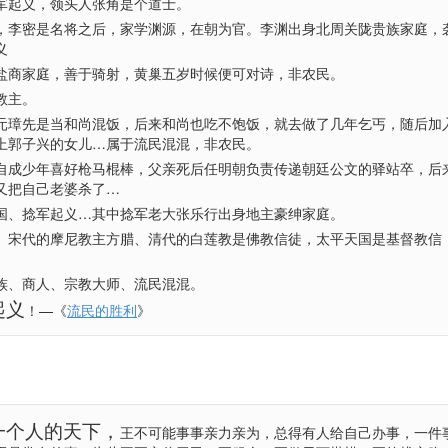
军起义，领头人张角是个道士。
，李密是名将之后，家学渊源，在朝为官。李渊出身北周关陇贵族家庭，
义
盐商家庭，善于骑射，黄巢五岁时候便可对诗，非农民。
教主。
元璋先是当和尚混饭，后来和尚也吃不饱饭，就去做了几年乞丐，随后加
上郭子兴的女儿…属于流民混混，非农民。
自成少年喜好枪马棍棒，父亲死后任明朝负责传递朝廷公文的驿站卒，后
又把自己老婆杀了…
国、捻军起义…其中捻军老大张乐行出身地主豪绅家庭。
、宋代的摩尼教主方腊、清代的白莲教是佛教信徒，太平天国是基督教信
族、商人、宗教大师、流民混混。
起义
！—《
流民的胜利
》
一个人的天下，
王不可能事事亲力亲为，总得有人给自己办事，一件