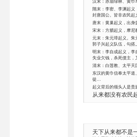
汉末：赤眉绿林、黄巾
隋末：李密、李渊起义
封唐国公。皆非农民起
唐末：黄巢起义，出身
宋末：方腊起义，摩尼
元末：朱元璋起义。朱
郭子兴起义队伍，勾搭
明末：李自成起义，李
失业欠钱，杀死债主，
清末：白莲教、太平天
东汉的黄巾信奉太平道
徒…
起义背后的领头人是贵
从来都没有农民
天下从来都不是