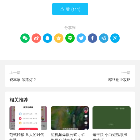
赞 (
111
)

分享到









上一篇
下一篇
资本家 吊路灯？
屌丝创业攻略
相关推荐
范式转移 凡人的时代
短视频爆款公式 小白
短平快 小白短视频涨
机遇
撸平台创作者分成
粉技巧