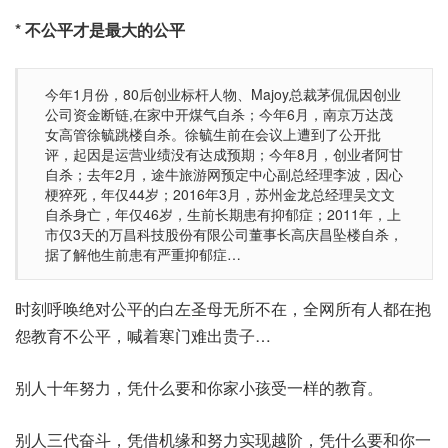
* 不公平才是最大的公平
今年1月份，80后创业标杆人物、Majoy总裁茅侃侃因创业
公司资金断链,在家中开煤气自杀；今年6月，南京万达茂
女高管徐毓跳楼自杀。徐毓生前在会议上遭到了公开批
评，起因是运营业绩没有达成预期；今年8月，创业者阿甘
自杀；去年2月，途牛旅游网预定中心副总经理李波，因心
梗猝死，年仅44岁；2016年3月，苏州金龙总经理吴文文
自杀身亡，年仅46岁，生前长期患有抑郁症；2011年，上
市仅3天的万昌科技股份有限公司董事长高庆昌坠楼自杀，
据了解他生前患有严重抑郁症…
时刻呼唤绝对公平的白左圣母无所不在，全网所有人都在抱
怨教育不公平，喊着寒门难出贵子…
别人十年努力，凭什么要和你家小孩受一样的教育。
别人三代奋斗，凭借机缘和努力实现越阶，凭什么要和你一