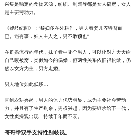
采集是稳定的食物来源，纺织、制陶等都是女人搞定，女人
是主要劳动力。
《黎歧纪闻》：“黎妇多在外耕作，男夫看婴儿养牲畜而
已。遇有事，妇人主人之，男不敢预也”
在群婚流行的年代，妹子看中哪个男人，可以让对方天天给
自己暖被窝，类似如今的偶婚，但两性关系依旧很松散，仍
然以女方为主，男方走婚。
男人地位如此低贱…
直到农耕兴起，男人的体力优势明显，成为主要社会劳动
力，并且有了生产剩余，男权兴起，因为要继承给下一代，
女性贞操观出现，持续千年而不衰。
哥哥举双手支持性别歧视。