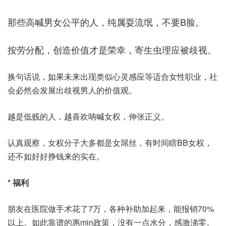
那些高喊男女公平的人，纯属耍流氓，不要B脸。
按劳分配，创造价值才是荣幸，寄生虫理应被歧视。
换句话说，如果未来出现类似心灵感应等适合女性职业，社
会必然会发展出歧视男人的价值观。
越是低贱的人，越喜欢呐喊女权，伸张正义。
认真观察，女权分子大多都是女屌丝，有时间瞎BB女权，
还不如好好挣钱来的实在。
* 福利
朋友在医院做手术花了7万，各种补助加起来，能报销70%
以上。如此靠谱的惠min政策，没有一点水分，感激涕零。