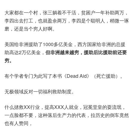
大家都在一个村，张三躺着不干活，贫困户一年补助两万，
李四出去打工，也就盈余两万，李四是个聪明人，稍微一琢
磨，还是当个穷人好啊。
美国给非洲援助了1000多亿美金，西方国家给非洲的总援
助高达2万亿美金，
但非洲越来越穷，援助后比援助前还要
穷。
有个学者专门为此写了本书《Dead Aid》（死亡援助）。
无极领域反对一切福利救助制度。
什么拯救XX行业，提高XXX人就业，冠冕堂皇的耍流氓，
一点脸都不要，这种落后生产力的代表，拉历史的倒车竟然
也有人赞同，