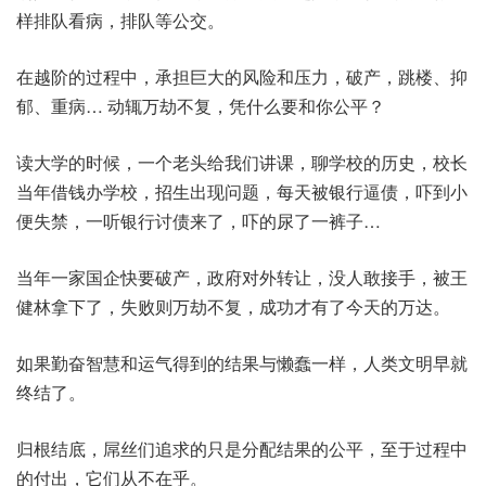
样排队看病，排队等公交。
在越阶的过程中，承担巨大的风险和压力，破产，跳楼、抑
郁、重病… 动辄万劫不复，凭什么要和你公平？
读大学的时候，一个老头给我们讲课，聊学校的历史，校长
当年借钱办学校，招生出现问题，每天被银行逼债，吓到小
便失禁，一听银行讨债来了，吓的尿了一裤子…
当年一家国企快要破产，政府对外转让，没人敢接手，被王
健林拿下了，失败则万劫不复，成功才有了今天的万达。
如果勤奋智慧和运气得到的结果与懒蠢一样，人类文明早就
终结了。
归根结底，屌丝们追求的只是分配结果的公平，至于过程中
的付出，它们从不在乎。