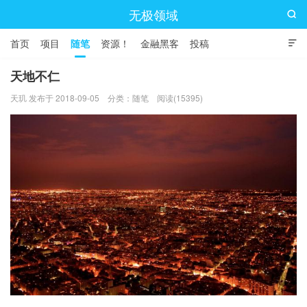
无极领域

首页
项目
随笔
资源！
金融黑客
投稿

天地不仁
天玑 发布于 2018-09-05
分类：
随笔
阅读(15395)