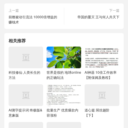
上一篇
下一篇
前瞻被动引流法 10000倍增益的
帝国的覆灭 王与何人共天下
赚钱术
相关推荐
科技修仙 人类长生的
世界是假的 地球online
AI神器 10倍工作效率
方法
的正确玩法
【附保姆及教程】
AI测字提示词 终极版&
批量生产 优质爆款内
道心篇 屌丝越阶
意象版
容涨粉
【下】