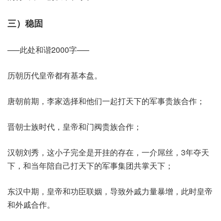
三）稳固
—–此处和谐2000字—–
历朝历代皇帝都有基本盘。
唐朝前期，李家选择和他们一起打天下的军事贵族合作；
晋朝士族时代，皇帝和门阀贵族合作；
汉朝刘秀，这小子完全是开挂的存在，一介屌丝，3年夺天
下，和当年陪自己打天下的军事集团共掌天下；
东汉中期，皇帝和功臣联姻，导致外戚力量暴增，此时皇帝
和外戚合作。