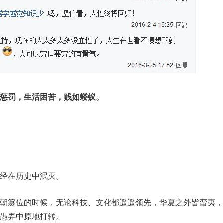
惩罚，生活困苦，贱如蝼蚁。
经在历史中泯灭。
朝篡位的时候，无论科技、文化都遥遥领先，华夏之外皆蛮夷，
愚弄中原地打转。