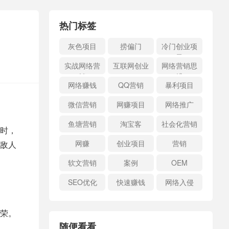
热门标签
灰色项目
捞偏门
冷门创业项
目
实战网络营
互联网创业
网络营销思
销
维
网络赚钱
QQ营销
暴利项目
微信营销
网赚项目
网络推广
鱼塘营销
淘宝客
社会化营销
时，
网赚
创业项目
营销
敌人
软文营销
案例
OEM
SEO优化
快速赚钱
网络入侵
荣。
随便看看