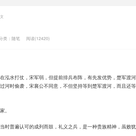
文
分类：
随笔
阅读(12420)
在泓水打仗，宋军弱，但提前排兵布阵，有先发优势，楚军渡河
过河时偷袭，宋襄公不同意，不但坚持等到楚军渡河，而且还等
家。
当时普遍认可的成列而鼓，礼义之兵，是一种贵族精神，虽败犹