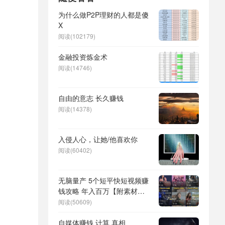
为什么做P2P理财的人都是傻
X
阅读(102179)
金融投资炼金术
阅读(14746)
自由的意志 长久赚钱
阅读(14378)
入侵人心，让她/他喜欢你
阅读(60402)
无脑量产 5个短平快短视频赚
钱攻略 年入百万【附素材、
工具】
阅读(50609)
自媒体赚钱 计算 真相