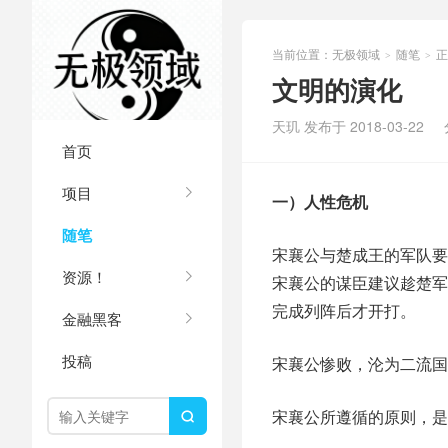
当前位置：
无极领域
随笔
正
>
>
文明的演化
天玑 发布于 2018-03-22
首页
项目
一）人性危机
随笔
宋襄公与楚成王的军队要
资源！
宋襄公的谋臣建议趁楚军
完成列阵后才开打。
金融黑客
投稿
宋襄公惨败，沦为二流国
宋襄公所遵循的原则，是
