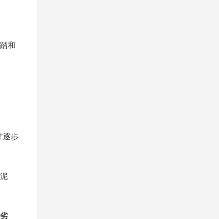
踏和
才逐步
泥
劣