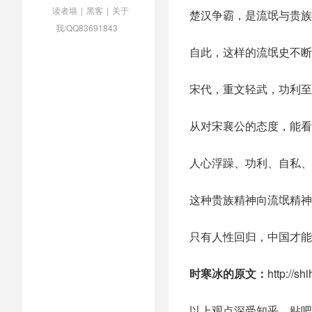
读者墙
|
黑客
|
关于
楚汉争霸，是流氓与贵族
我/QQ83691843
自此，这样的流氓史不断
宋代，重文轻武，功利至
从对宋襄公的态度，能看
人心浮躁、功利、自私、
这种贵族精神向流氓精神
只有人性回归，中国才能
时寒冰的原文：
http://s
以上观点深受知乎、贴吧