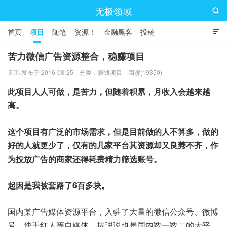
无极领域

首页
项目
随笔
资源！
金融黑客
投稿

苦力微信广告资源整合，稳赚项目
天玑 发布于 2016-08-25
分类：
赚钱项目
阅读(19350)
此项目人人可做，是苦力，但随着积累，月收入会越来越
高。
这个项目有广泛的市场需求，但是目前做的人不算多，做的
好的人就更少了，仅有的几家平台其资源却又良莠不齐，作
为投放广告的商家还得耗费精力筛选账号。
起因是我被套路了6百多块。
国内某广告媒体资源平台，入驻了大量的微信公众号、微博
号、快手红人等自媒体，按理说也是国内数一数二的大平