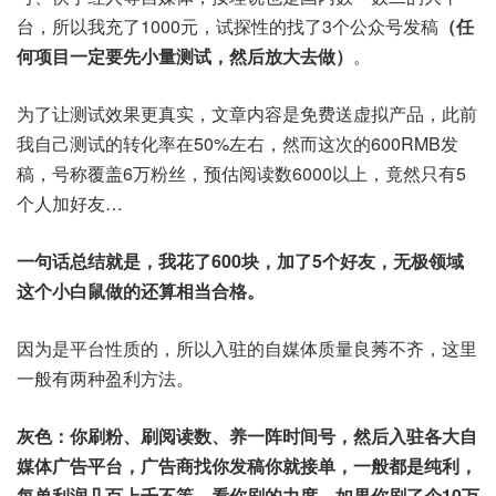
台，所以我充了1000元，试探性的找了3个公众号发稿
（任
何项目一定要先小量测试，然后放大去做）
。
为了让测试效果更真实，文章内容是免费送虚拟产品，此前
我自己测试的转化率在50%左右，然而这次的600RMB发
稿，号称覆盖6万粉丝，预估阅读数6000以上，竟然只有5
个人加好友…
一句话总结就是，我花了600块，加了5个好友，无极领域
这个小白鼠做的还算相当合格。
因为是平台性质的，所以入驻的自媒体质量良莠不齐，这里
一般有两种盈利方法。
灰色：你刷粉、刷阅读数、养一阵时间号，然后入驻各大自
媒体广告平台，广告商找你发稿你就接单，一般都是纯利，
每单利润几百上千不等，看你刷的力度，如果你刷了个10万