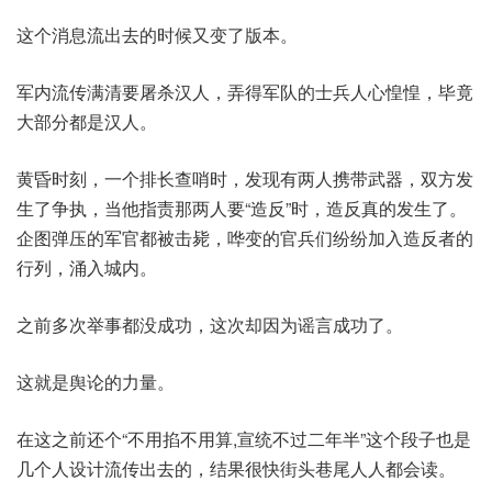
这个消息流出去的时候又变了版本。
军内流传满清要屠杀汉人，弄得军队的士兵人心惶惶，毕竟
大部分都是汉人。
黄昏时刻，一个排长查哨时，发现有两人携带武器，双方发
生了争执，当他指责那两人要“造反”时，造反真的发生了。
企图弹压的军官都被击毙，哗变的官兵们纷纷加入造反者的
行列，涌入城内。
之前多次举事都没成功，这次却因为谣言成功了。
这就是舆论的力量。
在这之前还个“不用掐不用算,宣统不过二年半”这个段子也是
几个人设计流传出去的，结果很快街头巷尾人人都会读。