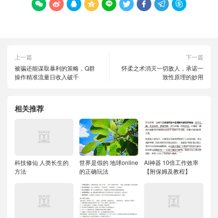









上一篇
下一篇
被骗还能谋取暴利的策略，Q群
怀柔之术消灭一切敌人，承诺一
操作精准流量日收入破千
致性原理的妙用
相关推荐
科技修仙 人类长生的
世界是假的 地球online
AI神器 10倍工作效率
方法
的正确玩法
【附保姆及教程】