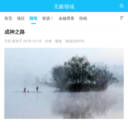
无极领域

首页
项目
随笔
资源！
金融黑客
投稿

成神之路
天玑 发布于 2016-12-15
分类：
随笔
阅读(32974)