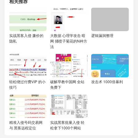
相关推荐
实战黑客入侵 廉价的
大数据 心理学攻击 暗
逻辑漏洞整理
隐私
网 捅喷子菊花的N种方
法
轻松绕过付费VIP 的小
破解早教中国网 全站
攻击术 1000倍暴利
技巧
免费下
精准入侵号码交易网
实战黑客批量入侵 轻
与 黑客远程定位
松拿下1000个网站