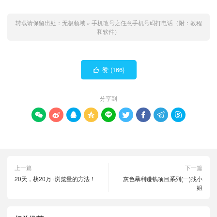
转载请保留出处：
无极领域
»
手机改号之任意手机号码打电话（附：教程
和软件）
赞 (
166
)

分享到









上一篇
下一篇
20天，获20万+浏览量的方法！
灰色暴利赚钱项目系列(一)找小
姐