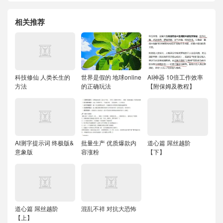
相关推荐
科技修仙 人类长生的
世界是假的 地球online
AI神器 10倍工作效率
方法
的正确玩法
【附保姆及教程】
AI测字提示词 终极版&
批量生产 优质爆款内
道心篇 屌丝越阶
意象版
容涨粉
【下】
道心篇 屌丝越阶
混乱不祥 对抗大恐怖
【上】