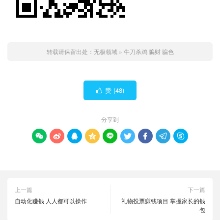
转载请保留出处：
无极领域
»
牛刀杀鸡 骗财 骗色
赞 (
48
)

分享到









上一篇
下一篇
自动化赚钱 人人都可以操作
礼物投票赚钱项目 掌握家长的钱
包