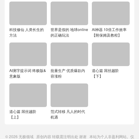
科技修仙 人类长生的
世界是假的 地球online
AI神器 10倍工作效率
方法
的正确玩法
【附保姆及教程】
AI测字提示词 终极版&
批量生产 优质爆款内
道心篇 屌丝越阶
意象版
容涨粉
【下】
道心篇 屌丝越阶
范式转移 凡人的时代
【上】
机遇
© 2026
无极领域
原创内容
转载需注明出处
谢谢 本站为个人非盈利网站。仅