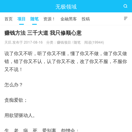
无极领域

首页
项目
随笔
资源！
金融黑客
投稿

赚钱方法 三千大道 我只修顺心意
天玑 发布于 2017-08-16
分类：
赚钱项目
/
随笔
阅读(19944)
说了你又不听，听了你又不懂，懂了你又不做，做了你又做
错，错了你又不认，认了你又不改，改了你又不服，不服你
又不说！
怎么办？
贪痴爱欲；
用欲望驱动人。
生、老、病、死、爱别离、怨憎会；