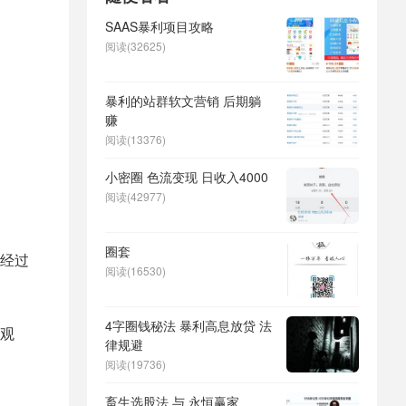
SAAS暴利项目攻略
阅读(32625)
暴利的站群软文营销 后期躺
赚
阅读(13376)
小密圈 色流变现 日收入4000
阅读(42977)
圈套
经过
阅读(16530)
4字圈钱秘法 暴利高息放贷 法
观
律规避
阅读(19736)
畜生选股法 与 永恒赢家