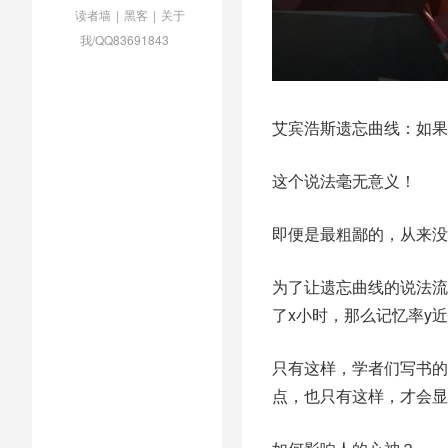
读者墙
|
黑客
|
关于
我/QQ83691843
艾宾浩斯遗忘曲线：如果
这个说法毫无意义！
即便是最粗鄙的，从来没
为了让遗忘曲线的说法流
了x小时，那么记忆率y近似地
只有这样，学者们写书的
点，也只有这样，才会显