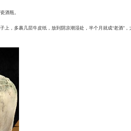
，陶瓷酒瓶。
子上，多裹几层牛皮纸，放到阴凉潮湿处，半个月就成“老酒”，