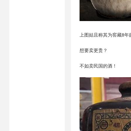
上图姑且称其为窖藏8年
想要卖更贵？
不如卖民国的酒！