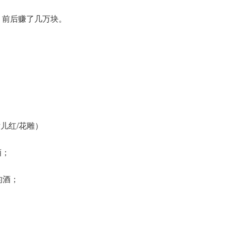
，前后赚了几万块。
女儿红/花雕）
酒；
的酒；