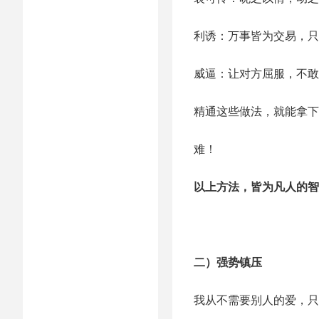
利诱：万事皆为交易，只
威逼：让对方屈服，不敢
精通这些做法，就能拿下
难！
以上方法，皆为凡人的智
二）强势镇压
我从不需要别人的爱，只