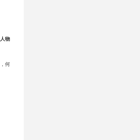
人物
，何