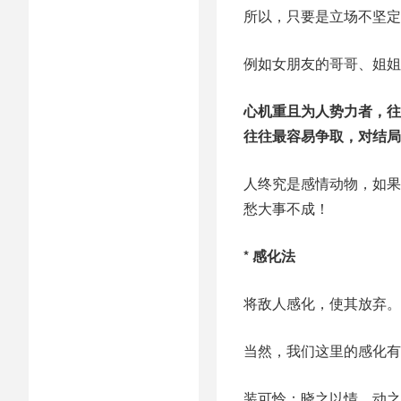
所以，只要是立场不坚定
例如女朋友的哥哥、姐姐
心机重且为人势力者，往
往往最容易争取，对结局
人终究是感情动物，如果
愁大事不成！
* 感化法
将敌人感化，使其放弃。
当然，我们这里的感化有三
装可怜：晓之以情，动之