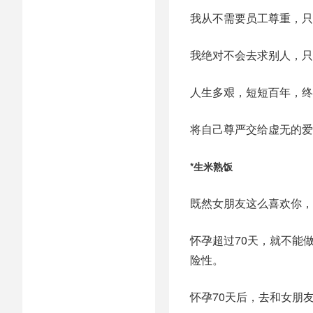
我从不需要员工尊重，只
我绝对不会去求别人，只
人生多艰，短短百年，终
将自己尊严交给虚无的爱
*生米熟饭
既然女朋友这么喜欢你，
怀孕超过70天，就不能
险性。
怀孕70天后，去和女朋