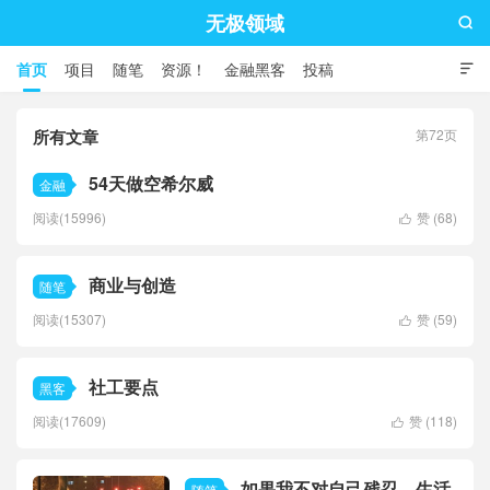
无极领域

首页
项目
随笔
资源！
金融黑客
投稿

所有文章
第72页
54天做空希尔威
金融
阅读(15996)
赞 (
68
)

商业与创造
随笔
阅读(15307)
赞 (
59
)

社工要点
黑客
阅读(17609)
赞 (
118
)

如果我不对自己残忍，生活
随笔