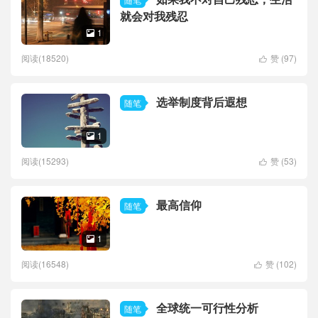
就会对我残忍
1

阅读(18520)
赞 (
97
)

选举制度背后遐想
随笔
1

阅读(15293)
赞 (
53
)

最高信仰
随笔
1

阅读(16548)
赞 (
102
)

全球统一可行性分析
随笔